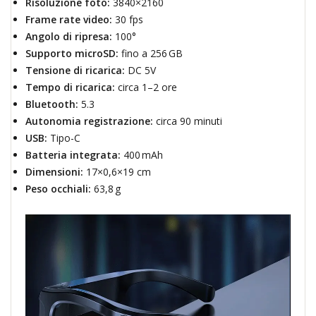
Risoluzione foto:
3840×2160
Frame rate video:
30 fps
Angolo di ripresa:
100°
Supporto microSD:
fino a 256 GB
Tensione di ricarica:
DC 5V
Tempo di ricarica:
circa 1–2 ore
Bluetooth:
5.3
Autonomia registrazione:
circa 90 minuti
USB:
Tipo-C
Batteria integrata:
400 mAh
Dimensioni:
17×0,6×19 cm
Peso occhiali:
63,8 g