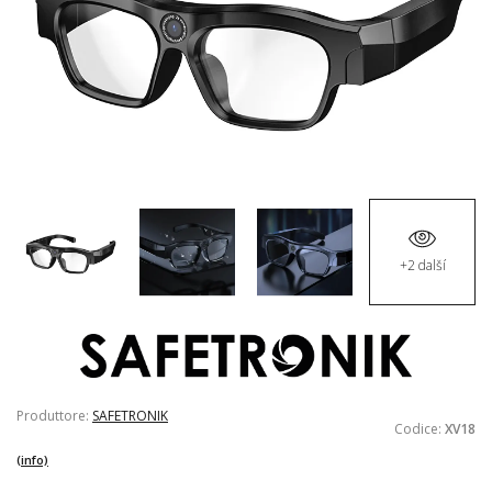
+2 další
Produttore:
SAFETRONIK
Codice:
XV18
(info)