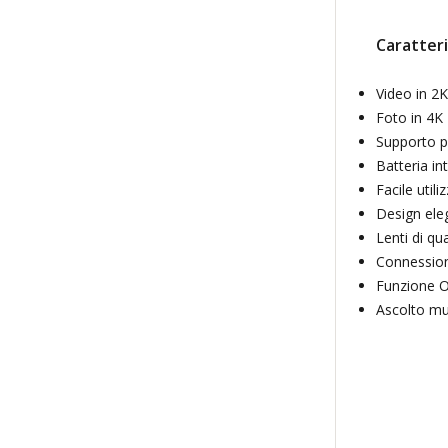
Caratteri
Video in 2
Foto in 4K
Supporto p
Batteria i
Facile util
Design ele
Lenti di qu
Connession
Funzione 
Ascolto mu