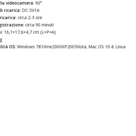
lla videocamera
: 90°
i ricarica
: DC-5V1A
ricarica
: circa 2-3 ore
gistrazione
: circa 90 minuti
i
: 16,1×17,6×4,7 cm (L×P×A)
 g
lità OS
: Windows 7810me2000XP2003Vista; Mac OS 10.4; Linux