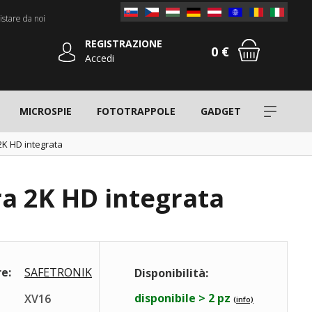
stare da noi
REGISTRAZIONE
0 €
Accedi
MICROSPIE
FOTOTRAPPOLE
GADGET
2K HD integrata
ra 2K HD integrata
e:
SAFETRONIK
Disponibilità:
disponibile > 2 pz
XV16
(info)