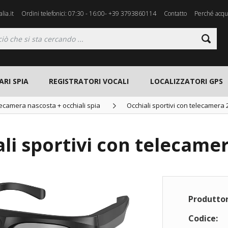
lia.it
Ordini telefonici: 07:30 - 16:00- +39 3793860114
Contatto
Perché acqui
ARI SPIA
REGISTRATORI VOCALI
LOCALIZZATORI GPS
lecamera nascosta + occhiali spia
Occhiali sportivi con telecamera 
li sportivi con telecame
Produttor
Codice: