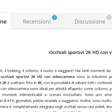
2
0
one
Recensioni
Discussione
Occhiali sportivi 2K HD con
t, il trekking, il ciclismo, il nuoto o viaggiare? Hai tanti momenti 
i
occhiali sportivi 2K HD con videocamera
sono la soluzione per
e 2K
e scattano foto in
4K
, con la possibilità di salvare tutti i contenu
i con videocamera sono ideali per attività all’aperto come ciclismo, 
 momenti indimenticabili e scenari mozzafiato. Sono uno strumen
i di ATV, giornalisti, polizia stradale e viaggiatori. Inoltre, sono m
era è completamente integrata negli occhiali senza cavi visibili, dis