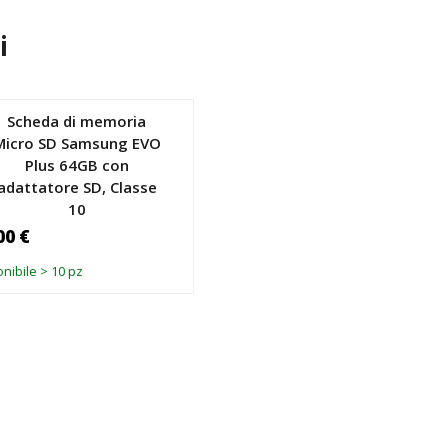
i
Scheda di memoria
Micro SD Samsung EVO
Plus 64GB con
adattatore SD, Classe
10
00 €
nibile > 10 pz
GGIUNGI AL CARRELLO