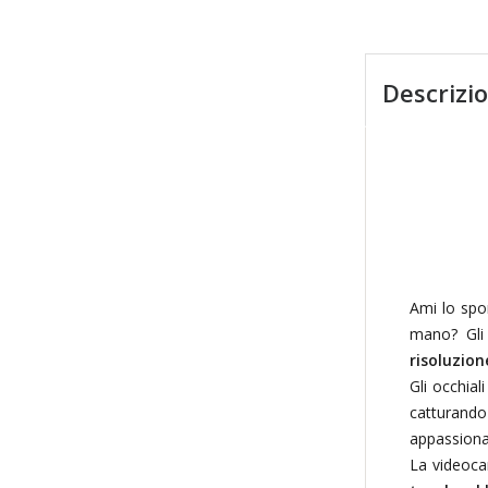
Descrizi
Ami lo spor
mano? Gl
risoluzion
Gli occhial
catturando
appassionat
La videocam