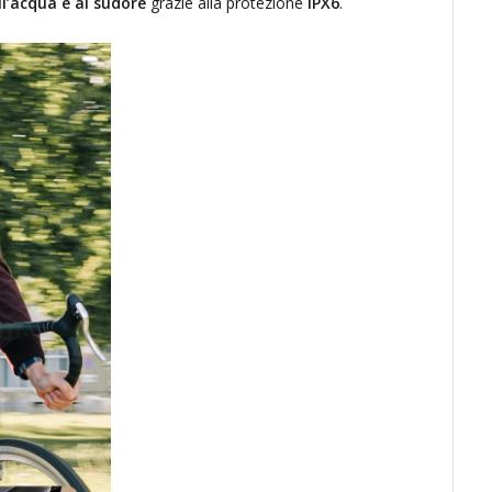
ll’acqua e al sudore
grazie alla protezione
IPX6
.