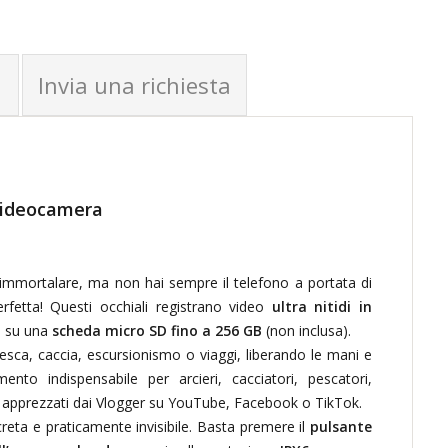
Invia una richiesta
 videocamera
da immortalare, ma non hai sempre il telefono a portata di
fetta! Questi occhiali registrano video
ultra nitidi in
ti su una
scheda micro SD fino a 256 GB
(non inclusa).
pesca, caccia, escursionismo o viaggi, liberando le mani e
to indispensabile per arcieri, cacciatori, pescatori,
olto apprezzati dai Vlogger su YouTube, Facebook o TikTok.
creta e praticamente invisibile. Basta premere il
pulsante