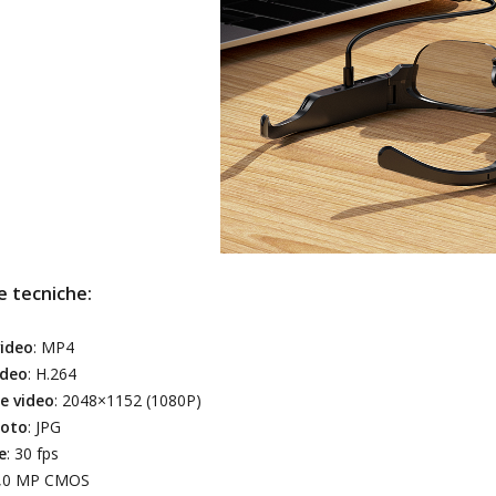
e tecniche:
ideo
: MP4
ideo
: H.264
e video
: 2048×1152 (1080P)
foto
: JPG
e
: 30 fps
8,0 MP CMOS