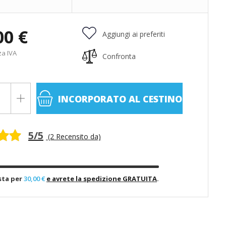
00 €
Aggiungi ai preferiti
za IVA
Confronta
INCORPORATO
AL CESTINO
5/5
(2 Recensito da)
sta per
30,00 €
e avrete la spedizione GRATUITA
.