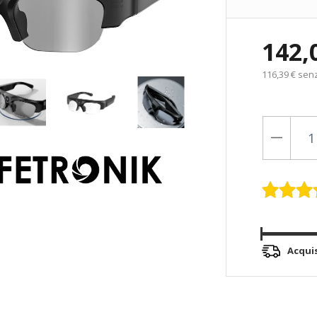
142,
116,39 € sen
Acqui