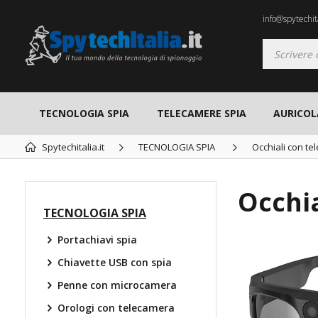
info@spytechita
TECNOLOGIA SPIA
TELECAMERE SPIA
AURICOL
Spytechitalia.it
TECNOLOGIA SPIA
Occhiali con te
Occhia
TECNOLOGIA SPIA
Portachiavi spia
TOP
Chiavette USB con spia
Penne con microcamera
Orologi con telecamera