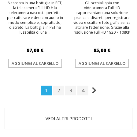
Nascosta in una bottiglia in PET,
Gli occhiali spia con
la telecamera Full HD è la
videocamera Full HD
telecamera nascosta perfetta
rappresentano una soluzione
per catturare video con audio in
pratica e discreta per registrare
modo semplice e, soprattutto,
video e scattare fotografie senza
discreto. La bottiglia in PET ha
attirare l’attenzione. Grazie alla
lusabilità di una ...
risoluzione Full HD 1920 × 1080P
...
97,00 €
85,00 €
AGGIUNGI AL CARRELLO
AGGIUNGI AL CARRELLO
1
2
3
4
VEDI ALTRI PRODOTTI