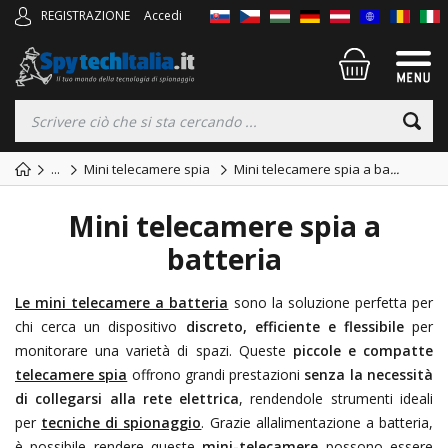
REGISTRAZIONE
Accedi
...
Mini telecamere spia
Mini telecamere spia a ba
...
Mini telecamere spia a
batteria
Le mini telecamere a batteria
sono la soluzione perfetta per
chi cerca un dispositivo
discreto, efficiente e flessibile
per
monitorare una varietà di spazi. Queste
piccole e compatte
telecamere spia
offrono grandi prestazioni
senza la necessità
di collegarsi alla rete elettrica
, rendendole strumenti ideali
per
tecniche di spionaggio
. Grazie allalimentazione a batteria,
è possibile rendere queste
mini-telecamere
possono essere