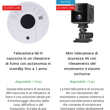
TOP
NOTIZIE
SCONTO 22%
SCONTO 41%
Telecamera Wi-Fi
Mini telecamera di
nascosta in un rilevatore
sicurezza 4G con
di fumo con autonomia in
rilevamento del
standby fino a 1 anno
movimento e visione
notturna
disponibile > 10 pz
disponibile > 5 pz
Questa telecamera di sicurezza
La mini telecamera di sicurezza
WiFi nascosta in un rilevatore di
4G con rilevamento del
fumo è una soluzione ideale per
movimento e visione notturna è
il monitoraggio discreto della
una piccola telecamera wireless
casa, dell’ufficio o del
che consente di monitorare
magazzino. Si tratta di una
l’immagine online direttamente