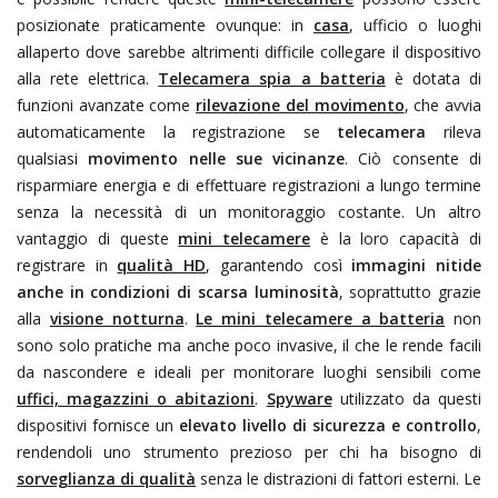
posizionate praticamente ovunque: in
casa
, ufficio o luoghi
allaperto dove sarebbe altrimenti difficile collegare il dispositivo
alla rete elettrica.
Telecamera spia a batteria
è dotata di
funzioni avanzate come
rilevazione del movimento
, che avvia
automaticamente la registrazione se
telecamera
rileva
qualsiasi
movimento nelle sue vicinanze
. Ciò consente di
risparmiare energia e di effettuare registrazioni a lungo termine
senza la necessità di un monitoraggio costante. Un altro
vantaggio di queste
mini telecamere
è la loro capacità di
registrare in
qualità HD
, garantendo così
immagini nitide
anche in condizioni di scarsa luminosità
, soprattutto grazie
alla
visione notturna
.
Le mini telecamere a batteria
non
sono solo pratiche ma anche poco invasive, il che le rende facili
da nascondere e ideali per monitorare luoghi sensibili come
uffici, magazzini o abitazioni
.
Spyware
utilizzato da questi
dispositivi fornisce un
elevato livello di sicurezza e controllo
,
rendendoli uno strumento prezioso per chi ha bisogno di
sorveglianza di qualità
senza le distrazioni di fattori esterni. Le