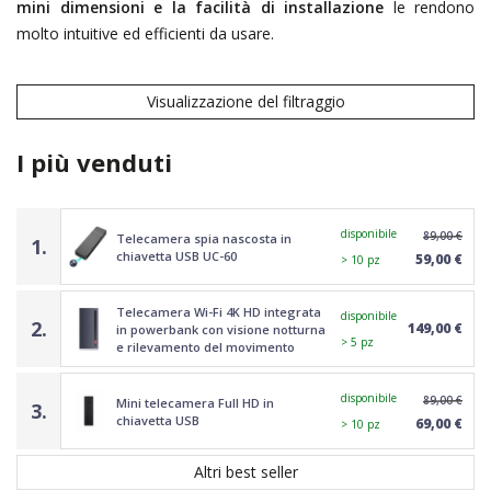
mini dimensioni e la facilità di installazione
le rendono
molto intuitive ed efficienti da usare.
Visualizzazione del filtraggio
I più venduti
disponibile
89,00 €
Telecamera spia nascosta in
1.
chiavetta USB UC-60
59,00 €
> 10 pz
Telecamera Wi-Fi 4K HD integrata
disponibile
2.
149,00 €
in powerbank con visione notturna
> 5 pz
e rilevamento del movimento
disponibile
89,00 €
Mini telecamera Full HD in
3.
chiavetta USB
69,00 €
> 10 pz
Altri best seller