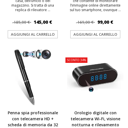
casa, dell’ufficio o del
che consente di monitorare
magazzino. Si tratta di una
l’immagine online direttamente
replica di rilevatore ...
sul tuo smartphone, ovunque ...
145,00 €
99,00 €
185,00 €
169,00 €
AGGIUNGI AL CARRELLO
AGGIUNGI AL CARRELLO
TOP
TOP
SCONTO 34%
Penna spia professionale
Orologio digitale con
con telecamera HD +
telecamera Wi-Fi, visione
scheda di memoria da 32
notturna e rilevamento