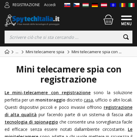
REGISTRAZIONE
Accedi
...
Mini telecamere spia
Mini telecamere spia con
...
Mini telecamere spia con
registrazione
Le mini-telecamere con registrazione
sono la soluzione
perfetta per un
monitoraggio
discreto
casa
, ufficio o altri locali.
Questi dispositivi piccoli e poco invasivi offrono
registrazione
di alta qualità
pur facendo parte di un sistema di fascia alta
tecnologia di spionaggio
che consente una sorveglianza facile
ed efficace senza essere notati dallambiente circostante.
Le
minitelecamere
sono adatte a chi vuole mettere in sicurezza il