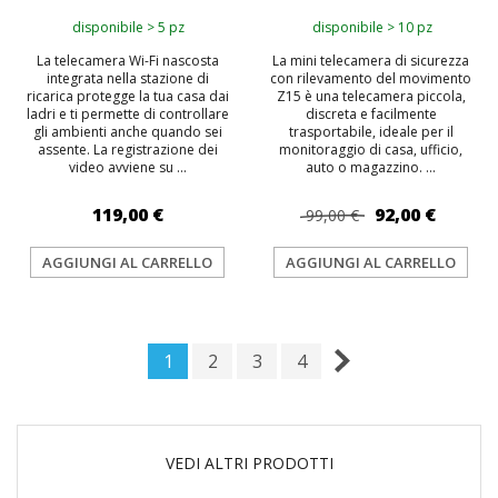
disponibile > 5 pz
disponibile > 10 pz
La telecamera Wi-Fi nascosta
La mini telecamera di sicurezza
integrata nella stazione di
con rilevamento del movimento
ricarica protegge la tua casa dai
Z15 è una telecamera piccola,
ladri e ti permette di controllare
discreta e facilmente
gli ambienti anche quando sei
trasportabile, ideale per il
assente. La registrazione dei
monitoraggio di casa, ufficio,
video avviene su ...
auto o magazzino. ...
119,00 €
92,00 €
99,00 €
AGGIUNGI AL CARRELLO
AGGIUNGI AL CARRELLO
1
2
3
4
VEDI ALTRI PRODOTTI