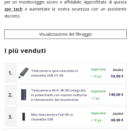
per un monitoraggio sicuro e affidabile. Approfittate di questa
spy tech
e aumentate la vostra sicurezza con un assistente
discreto.
Visualizzazione del filtraggio
I più venduti
disponibile
89,00 €
Telecamera spia nascosta in
1.
chiavetta USB UC-60
59,00 €
> 10 pz
Telecamera Wi-Fi 4K HD integrata
disponibile
2.
149,00 €
in powerbank con visione notturna
> 5 pz
e rilevamento del movimento
disponibile
89,00 €
Mini telecamera Full HD in
3.
chiavetta USB
69,00 €
> 10 pz