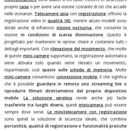
proprio
casa
o per avere una visione costante di ciò che accade
nelle vicinanze.
Telecamere spia
con
registrazione
offrono la
registrazione video in
qualità HD
, mentre alcuni modelli sono
dotati anche di infrarossi
visione notturna
, che consente la
visione
in condizioni di scarsa illuminazione
. Questo
è
progettato per mantenere le riprese chiare e contenere tutti i
dettagli importanti. Con
rilevazione del movimento
, che molte
di queste
mini-camere
supportano, la registrazione automatica
viene attivata solo quando viene rilevato un movimento,
risparmiando così
spazio sulle
scheda di memoria
. Molte
mini-camere
consentono
connessione mobile
, il che significa
che è possibile
guardare in remoto uno streaming live o
riprodurre filmati direttamente dal proprio dispositivo
mobile
.
La soluzione wireless
rende anche più facile
trasferirle tra luoghi diversi
, quindi
minicamera
può essere
sempre dove serve.
Le minitelecamere con registrazione
sono quindi la soluzione di sicurezza ideale, che combina
portatilità, qualità di registrazione e funzionalità pratiche