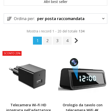
Altri best seller
Ordina per:
per posta raccomandata
Mostra i record 1 - 20 del totale
134
1
2
3
4
SCONTO 25%
Telecamera Wi-Fi HD
Orologio da tavolo con
integrata nell’adattatore
telecamera WiFi 4K,