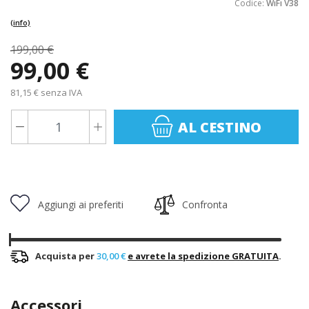
Codice:
WiFi V38
(info)
199,00 €
99,00 €
81,15 € senza IVA
AL CESTINO
Aggiungi ai preferiti
Confronta
Acquista per
30,00 €
e avrete la spedizione GRATUITA
.
Accessori