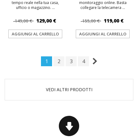
tempo reale nella tua casa,
monitoraggio online. Basta
ufficio o magazzino. ...
collegare la telecamera ...
129,00 €
119,00 €
149,00 €
155,00 €
AGGIUNGI AL CARRELLO
AGGIUNGI AL CARRELLO
1
2
3
4
VEDI ALTRI PRODOTTI