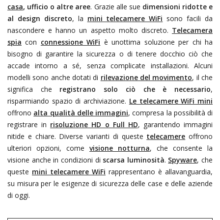
casa
, ufficio o altre aree
. Grazie alle sue
dimensioni ridotte e
al design discreto
, la
mini telecamere WiFi
sono facili da
nascondere e hanno un aspetto molto discreto.
Telecamera
spia
con
connessione WiFi
è unottima soluzione per chi ha
bisogno di garantire la sicurezza o di tenere docchio ciò che
accade intorno a sé, senza complicate installazioni. Alcuni
modelli sono anche dotati di
rilevazione del movimento
, il che
significa che
registrano solo ciò che è necessario
,
risparmiando spazio di archiviazione.
Le telecamere WiFi mini
offrono
alta qualità delle immagini
, compresa la possibilità di
registrare in
risoluzione HD o Full HD
, garantendo immagini
nitide e chiare. Diverse varianti di queste
telecamere
offrono
ulteriori opzioni, come
visione notturna
, che consente la
visione anche in condizioni di
scarsa luminosità
.
Spyware
, che
queste
mini telecamere WiFi
rappresentano è allavanguardia,
su misura per le esigenze di sicurezza delle case e delle aziende
di oggi.