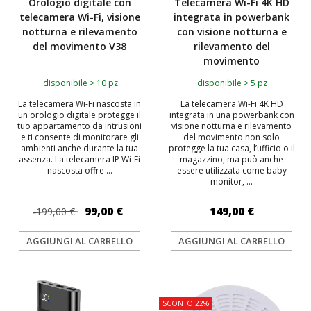
Orologio digitale con
Telecamera Wi-Fi 4K HD
telecamera Wi-Fi, visione
integrata in powerbank
notturna e rilevamento
con visione notturna e
del movimento V38
rilevamento del
movimento
disponibile > 10 pz
disponibile > 5 pz
La telecamera Wi-Fi nascosta in
La telecamera Wi-Fi 4K HD
un orologio digitale protegge il
integrata in una powerbank con
tuo appartamento da intrusioni
visione notturna e rilevamento
e ti consente di monitorare gli
del movimento non solo
ambienti anche durante la tua
protegge la tua casa, l’ufficio o il
assenza. La telecamera IP Wi-Fi
magazzino, ma può anche
nascosta offre ...
essere utilizzata come baby
monitor, ...
99,00 €
149,00 €
199,00 €
AGGIUNGI AL CARRELLO
AGGIUNGI AL CARRELLO
TOP
TOP
SCONTO 22%