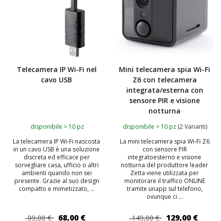
Telecamera IP Wi-Fi nel
Mini telecamera spia Wi-Fi
cavo USB
Z6 con telecamera
integrata/esterna con
sensore PIR e visione
notturna
disponibile > 10 pz
disponibile > 10 pz
(2 Varianti)
La telecamera IP Wi-Fi nascosta
La mini telecamera spia Wi-Fi Z6
in un cavo USB è una soluzione
con sensore PIR
discreta ed efficace per
integratoesterno e visione
sorvegliare casa, ufficio o altri
notturna del produttore leader
ambienti quando non sei
Zetta viene utilizzata per
presente. Grazie al suo design
monitorare il traffico ONLINE
compatto e mimetizzato, ...
tramite unapp sul telefono,
ovunque ci ...
68,00 €
129,00 €
99,00 €
149,00 €