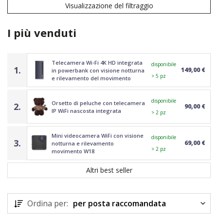
Visualizzazione del filtraggio
I più venduti
Telecamera Wi-Fi 4K HD integrata
disponibile
1.
149,00 €
in powerbank con visione notturna
> 5 pz
e rilevamento del movimento
disponibile
Orsetto di peluche con telecamera
2.
90,00 €
IP WiFi nascosta integrata
> 2 pz
Mini videocamera WiFi con visione
disponibile
3.
69,00 €
notturna e rilevamento
> 2 pz
movimento W18
Altri best seller
Ordina per:
per posta raccomandata