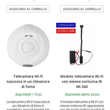
AGGIUNGI AL CARRELLO
AGGIUNGI AL CARRELLO
TOP
CONSIGLIATO
SCONTO 42%
Telecamera Wi-Fi
Modulo telecamera Wi-Fi
nascosta in un rilevatore
con visione notturna IR
di fumo
WI-S83
disponibile > 10 pz
disponibile ultimo pezzo
La telecamera Wi‑Fi nascosta in
Il modulo telecamera Wi-Fi con
un rilevatore di fumo è
visione notturna IR rappresenta
progettata appositamente per
uno dei nostri migliori moduli di