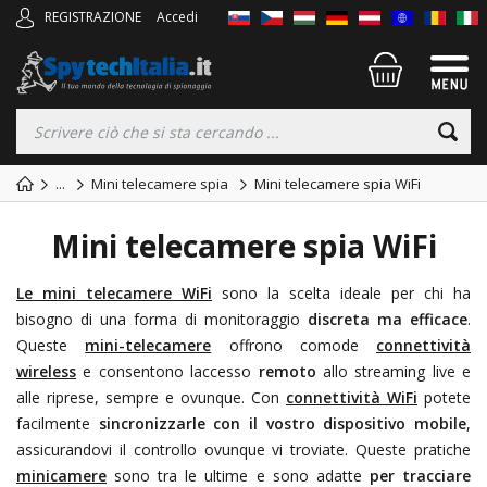
REGISTRAZIONE
Accedi
...
Mini telecamere spia
Mini telecamere spia WiFi
Mini telecamere spia WiFi
Le mini telecamere WiFi
sono la scelta ideale per chi ha
bisogno di una forma di monitoraggio
discreta ma efficace
.
Queste
mini-telecamere
offrono comode
connettività
wireless
e consentono laccesso
remoto
allo streaming live e
alle riprese, sempre e ovunque. Con
connettività WiFi
potete
facilmente
sincronizzarle con il vostro dispositivo mobile
,
assicurandovi il controllo ovunque vi troviate. Queste pratiche
minicamere
sono tra le ultime
e sono adatte
per tracciare