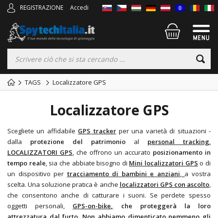
REGISTRAZIONE
Accedi
TAGS
Localizzatore GPS
Localizzatore GPS
Scegliete un affidabile
GPS tracker
per una varietà di situazioni -
dalla
protezione del patrimonio
al
personal tracking
.
LOCALIZZATORI GPS
,
che offrono un accurato
posizionamento in
tempo reale
, sia che abbiate bisogno di
Mini localizzatori GPS
o di
un dispositivo per
tracciamento di bambini e anziani
,
a vostra
scelta. Una soluzione pratica è anche
localizzatori GPS con ascolto
,
che consentono anche di catturare i suoni. Se perdete spesso
oggetti personali,
GPS-on-bike
,
che proteggerà la loro
attrezzatura dal furto. Non abbiamo dimenticato nemmeno gli