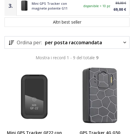
89,00 €
Mini GPS Tracker con
3.
disponibile > 10 pz
magnete potente G11
69,00 €
Altri best seller
Ordina per:
per posta raccomandata
Mostra i record 1 - 9 del totale
9
TOP
Mini GPS Tracker GF22 con
GPS Tracker 4G G50