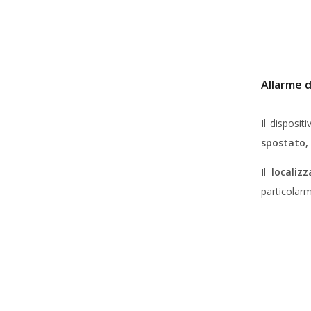
Allarme d
Il disposit
spostato,
Il
localiz
particolar