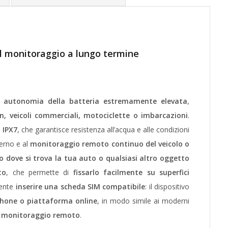
l monitoraggio a lungo termine
on autonomia della batteria estremamente elevata
,
n, veicoli commerciali, motociclette o imbarcazioni
.
 IPX7
, che garantisce resistenza all’acqua e alle condizioni
terno e al
monitoraggio remoto continuo del veicolo o
 dove si trova la tua auto o qualsiasi altro oggetto
to
, che permette di
fissarlo facilmente su superfici
ciente
inserire una scheda SIM compatibile
: il dispositivo
hone o piattaforma online
, in modo simile ai moderni
di monitoraggio remoto
.