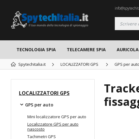
info@spytechita
TECNOLOGIA SPIA
TELECAMERE SPIA
AURICOLAR
Spytechitalia.it
LOCALIZZATORI GPS
GPS per aut
Track
LOCALIZZATORI GPS
fissag
GPS per auto
Mini localizzatore GPS per auto
Localizzatore GPS per auto
TOP
nascosto
Tachimetri GPS