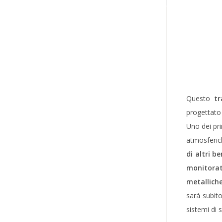
Questo
tr
progettat
Uno dei pri
atmosferich
di altri be
monitora
metallich
sarà subit
sistemi di 