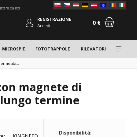
stare da noi
REGISTRAZIONE
0 €
Accedi
MICROSPIE
FOTOTRAPPOLE
RILEVATORI
permeabi
...
con magnete di
a lungo termine
Disponibilità:
e:
KINGNEED