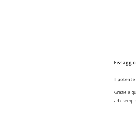
Fissaggi
Il
potente
Grazie a qu
ad esempi