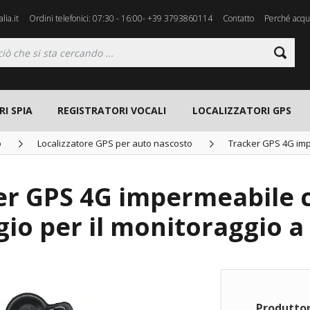
lia.it
Ordini telefonici: 07:30 - 16:00- +39 3793860114
Contatto
Perché acqui
I SPIA
REGISTRATORI VOCALI
LOCALIZZATORI GPS
o
Localizzatore GPS per auto nascosto
Tracker GPS 4G im
er GPS 4G impermeabile 
gio per il monitoraggio 
Produttor