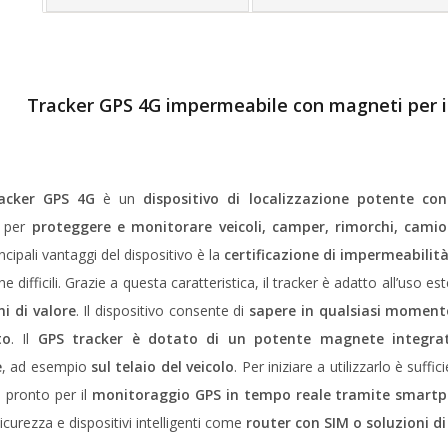
Tracker GPS 4G impermeabile con magneti per i
acker GPS 4G
è un
dispositivo di localizzazione potente c
o per
proteggere e monitorare veicoli, camper, rimorchi, camio
ncipali vantaggi del dispositivo è la
certificazione di impermeabilità
e difficili. Grazie a questa caratteristica, il tracker è adatto all’uso es
ni di valore
.
Il dispositivo consente di
sapere in qualsiasi momento
to
. Il
GPS tracker è dotato di un potente magnete integra
e
, ad esempio
sul telaio del veicolo
.
Per iniziare a utilizzarlo è suffi
o pronto per il
monitoraggio GPS in tempo reale tramite smartp
sicurezza e dispositivi intelligenti come
router con SIM o soluzioni 