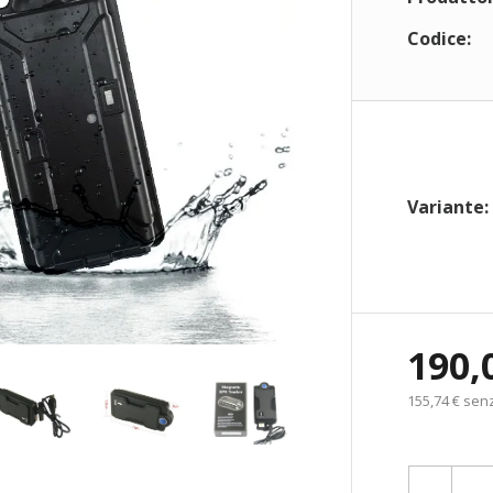
Codice:
Variante:
190,
155,74 € sen