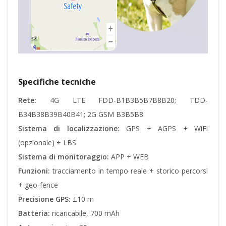
Specifiche tecniche
Rete:
4G LTE FDD-B1B3B5B7B8B20; TDD-
B34B38B39B40B41; 2G GSM B3B5B8
Sistema di localizzazione:
GPS + AGPS + WiFi
(opzionale) + LBS
Sistema di monitoraggio:
APP + WEB
Funzioni:
tracciamento in tempo reale + storico percorsi
+ geo-fence
Precisione GPS:
±10 m
Batteria:
ricaricabile, 700 mAh