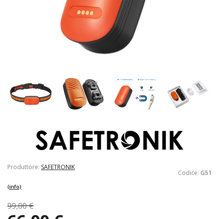
Produttore:
SAFETRONIK
Codice:
G51
(info)
99,00 €