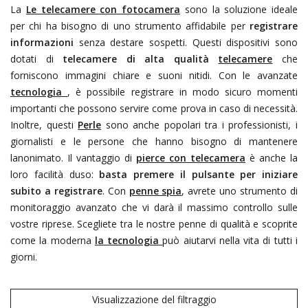
La
Le telecamere con fotocamera
sono la soluzione ideale
per chi ha bisogno di uno strumento affidabile per
registrare
informazioni
senza destare sospetti. Questi dispositivi sono
dotati di
telecamere di alta qualità
telecamere
che
forniscono immagini chiare e suoni nitidi. Con le avanzate
tecnologia
, è possibile registrare in modo sicuro momenti
importanti che possono servire come prova in caso di necessità.
Inoltre, questi
Perle
sono anche popolari tra i professionisti, i
giornalisti e le persone che hanno bisogno di mantenere
lanonimato. Il vantaggio di
pierce con telecamera
è anche la
loro facilità duso:
basta premere il pulsante per iniziare
subito a registrare
. Con
penne spia
, avrete uno strumento di
monitoraggio avanzato che vi darà il massimo controllo sulle
vostre riprese. Scegliete tra le nostre penne di qualità
e scoprite
come la moderna
la tecnologia
può aiutarvi nella vita di tutti i
giorni.
Visualizzazione del filtraggio