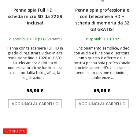
Penna spia Full HD +
Penna spia professionale
scheda micro SD da 32 GB
con telecamera HD +
inclusa!
scheda di memoria da 32
GB GRATIS!
disponibile > 10 pz
(2 Varianti)
disponibile > 10 pz
Penna con telecamera Full HD in
Funzionamento semplice, video
grado di registrare video in alta
con audio e funzione di scrittura:
risoluzione fino a 1920 × 1080P.
tutto questo è offerto dalla
La telecamera è dotata di
nostra penna spia professionale
numerose pratiche funzioni, tra
con telecamera HD. Utilizzate la
cui la modalità fotografica, la
penna in occasione di riunioni,
registrazione ...
conferenze ...
55,00 €
69,00 €
AGGIUNGI AL CARRELLO
AGGIUNGI AL CARRELLO
TOP
SCONTO 21%