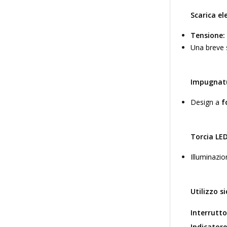
Scarica ele
Tensione:
Una breve 
Impugnat
Design a
f
Torcia LED
Illuminazio
Utilizzo si
Interrutto
Indicatore