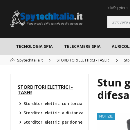
info@spytechita
TECNOLOGIA SPIA
TELECAMERE SPIA
AURICOL
Spytechitalia.it
STORDITORI ELETTRICI - TASER
Sto
Stun g
STORDITORI ELETTRICI -
difes
TASER
Storditori elettrici con torcia
Storditori elettrici a distanza
NOTIZIE
Storditori elettrici per donne