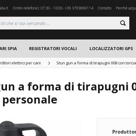
lia.it
Ordini telefonici: 07:30 - 16:00- +39 3793860114
Contatto
Perché acqui
ARI SPIA
REGISTRATORI VOCALI
LOCALIZZATORI GPS
rditori elettrici per cani
Stun gun a forma di tirapugni 008 con torci
un a forma di tirapugni 
a personale
Produttor