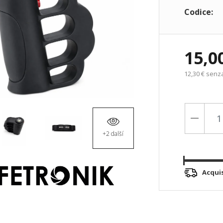
Codice:
15,0
12,30 € senz
+2 další
Acqui