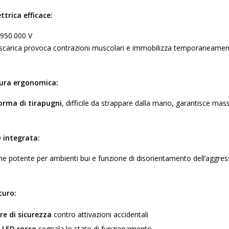
ttrica efficace:
950.000 V
scarica provoca contrazioni muscolari e immobilizza temporaneamen
ura ergonomica:
orma di tirapugni
, difficile da strappare dalla mano, garantisce mas
 integrata:
ne potente per ambienti bui e funzione di disorientamento dell’aggre
curo:
re di sicurezza
contro attivazioni accidentali
 LED rosso
segnala lo stato di funzionamento