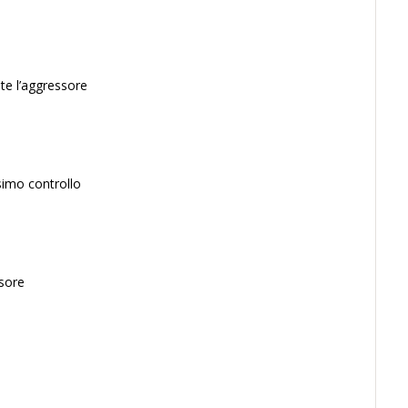
te l’aggressore
simo controllo
ssore