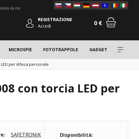
stare da noi
REGISTRAZIONE
0 €
Accedi
MICROSPIE
FOTOTRAPPOLE
GADGET
a LED per difesa personale
008 con torcia LED per
e:
SAFETRONIK
Disponibilità: