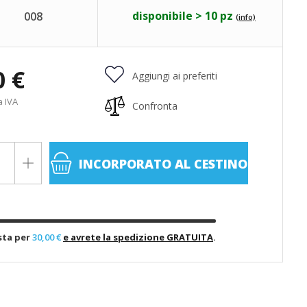
disponibile > 10 pz
008
(info)
0 €
Aggiungi ai preferiti
a IVA
Confronta
INCORPORATO
AL CESTINO
sta per
30,00 €
e avrete la spedizione GRATUITA
.