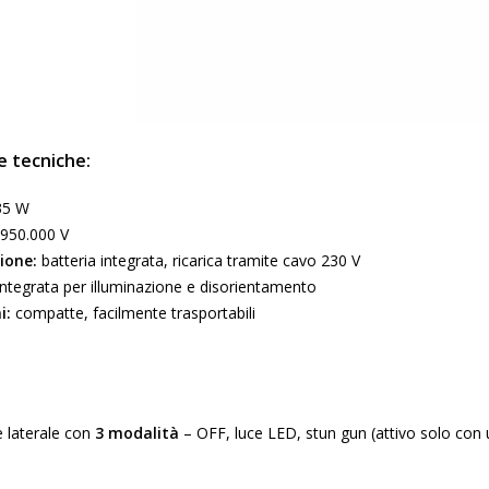
e tecniche:
5 W
950.000 V
ione:
batteria integrata, ricarica tramite cavo 230 V
ntegrata per illuminazione e disorientamento
i:
compatte, facilmente trasportabili
e laterale con
3 modalità
– OFF, luce LED, stun gun (attivo solo con u