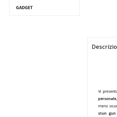
GADGET
Descrizi
Vi presen
personale
meno sicur
stun gun 