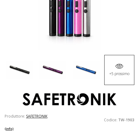
+5 prossimo
Produttore:
SAFETRONIK
Codice:
TW-1903
(info)