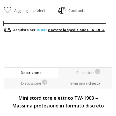
Aggiungi ai preferiti
Confronta
Acquista per
30,00 €
e avrete la spedizione GRATUITA
.
0
Descrizione
Recensioni
0
Discussione
Invia una richiesta
Mini storditore elettrico TW-1903 –
Massima protezione in formato discreto