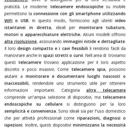
praticità. Le moderne
telecamere endoscopiche
su mobile
permettono la
connessione con gli smartphone utilizzando
WiFi
o
USB
. In questo modo, forniscono agli utenti
video
istantanei in diretta
, ideali per
monitorare tubature,
motori o apparecchiature elettriche.
Alcuni modelli offrono
alta risoluzione
, assicurando
immagini nitide e dettagliate
.
Il loro
design compatto e i cavi flessibili
li rendono facili da
manovrare anche in
spazi stretti o curvi
. Nell area di
troviamo
questi
telecamere
trovano applicazione per il loro aspetto
discreto e poco invasivo. Come
telecamere spia
, possono
aiutare a
monitorare e documentare luoghi nascosti o
inaccessibili
, rendendole uno strumento utile per ottenere
informazioni importanti. Categoria
altre telecamere
comprende un”ampia selezione di dispositivi, ma
telecamere
endoscopiche su cellulare
si distinguono per la loro
semplicità e convenienza
. Sono ideali sia per l”uso domestico
che per attività professionali come
riparazioni, diagnosi o
ispezioni
. Inoltre, questi dispositivi
minimizzano la necessità