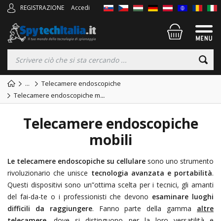
REGISTRAZIONE
Accedi
...
Telecamere endoscopiche
Telecamere endoscopiche m
...
Telecamere endoscopiche
mobili
Le telecamere endoscopiche su cellulare
sono uno strumento
rivoluzionario che unisce
tecnologia avanzata e portabilità
.
Questi dispositivi sono un”ottima scelta per i tecnici, gli amanti
del fai-da-te o i professionisti che devono
esaminare luoghi
difficili da raggiungere
. Fanno parte della gamma
altre
telecamere
, dove si distinguono per la loro versatilità e