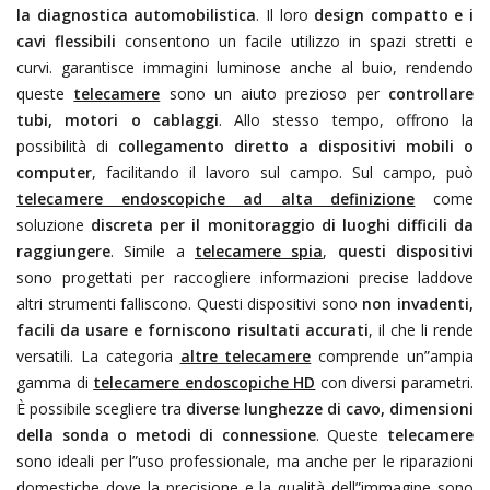
la diagnostica automobilistica
. Il loro
design compatto e i
cavi flessibili
consentono un facile utilizzo in spazi stretti e
curvi. garantisce immagini luminose anche al buio, rendendo
queste
telecamere
sono un aiuto prezioso per
controllare
tubi, motori o cablaggi
. Allo stesso tempo, offrono la
possibilità di
collegamento diretto a dispositivi mobili o
computer
, facilitando il lavoro sul campo. Sul campo,
può
telecamere endoscopiche ad alta definizione
come
soluzione
discreta per il monitoraggio di luoghi difficili da
raggiungere
. Simile a
telecamere spia
,
questi dispositivi
sono progettati per raccogliere informazioni precise laddove
altri strumenti falliscono. Questi dispositivi sono
non invadenti,
facili da usare e forniscono risultati accurati
, il che li rende
versatili. La categoria
altre telecamere
comprende un”ampia
gamma di
telecamere endoscopiche HD
con diversi parametri.
È possibile scegliere tra
diverse lunghezze di cavo, dimensioni
della sonda o metodi di connessione
. Queste
telecamere
sono ideali per l”uso professionale, ma anche per le riparazioni
domestiche dove la precisione e la qualità dell”immagine sono