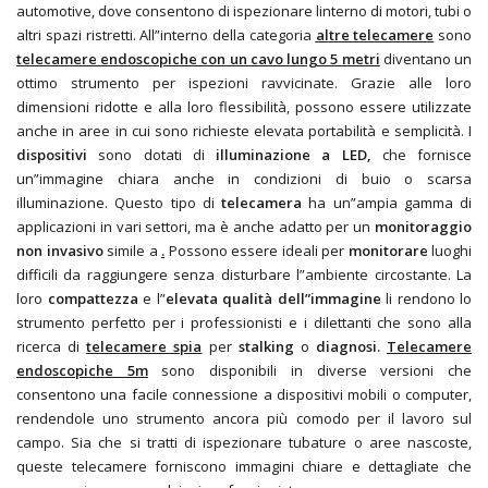
automotive, dove consentono di ispezionare linterno di motori, tubi o
altri spazi ristretti. All”interno della categoria
altre telecamere
sono
telecamere endoscopiche con un cavo lungo 5 metri
diventano un
ottimo strumento per ispezioni ravvicinate. Grazie alle loro
dimensioni ridotte e alla loro flessibilità, possono essere utilizzate
anche in aree in cui sono richieste elevata portabilità e semplicità. I
dispositivi
sono dotati di
illuminazione a LED,
che fornisce
un”immagine chiara anche in condizioni di buio o scarsa
illuminazione. Questo tipo di
telecamera
ha un”ampia gamma di
applicazioni in vari settori, ma è anche adatto per un
monitoraggio
non invasivo
simile a
.
Possono essere ideali per
monitorare
luoghi
difficili da raggiungere senza disturbare l”ambiente circostante. La
loro
compattezza
e l”
elevata qualità dell”immagine
li rendono lo
strumento perfetto per i professionisti e i dilettanti che sono alla
ricerca di
telecamere spia
per
stalking
o
diagnosi.
Telecamere
endoscopiche 5m
sono disponibili in diverse versioni che
consentono una facile connessione a dispositivi mobili o computer,
rendendole uno strumento ancora più comodo per il lavoro sul
campo. Sia che si tratti di ispezionare tubature o aree nascoste,
queste telecamere forniscono immagini chiare e dettagliate che