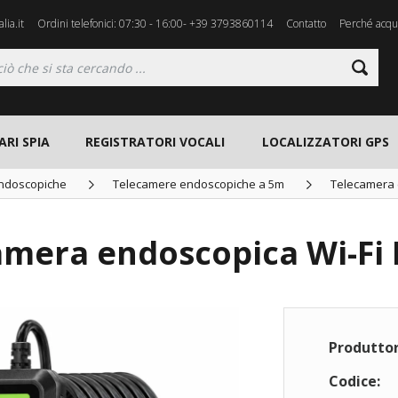
lia.it
Ordini telefonici: 07:30 - 16:00- +39 3793860114
Contatto
Perché acqui
ARI SPIA
REGISTRATORI VOCALI
LOCALIZZATORI GPS
ndoscopiche
Telecamere endoscopiche a 5m
Telecamera 
amera endoscopica Wi-Fi 
Produttor
Codice: