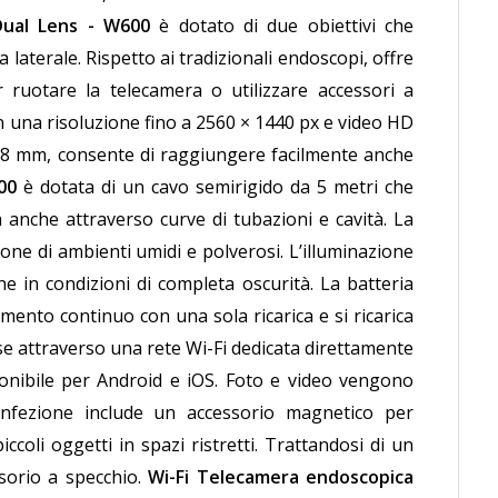
Dual Lens - W600
è dotato di due obiettivi che
laterale. Rispetto ai tradizionali endoscopi, offre
 ruotare la telecamera o utilizzare accessori a
on una risoluzione fino a 2560 × 1440 px e video HD
li 8 mm, consente di raggiungere facilmente anche
00
è dotata di un cavo semirigido da 5 metri che
 anche attraverso curve di tubazioni e cavità. La
ione di ambienti umidi e polverosi. L’illuminazione
e in condizioni di completa oscurità. La batteria
mento continuo con una sola ricarica e si ricarica
 attraverso una rete Wi-Fi dedicata direttamente
ponibile per Android e iOS. Foto e video vengono
confezione include un accessorio magnetico per
ccoli oggetti in spazi ristretti. Trattandosi di un
sorio a specchio.
Wi-Fi Telecamera endoscopica