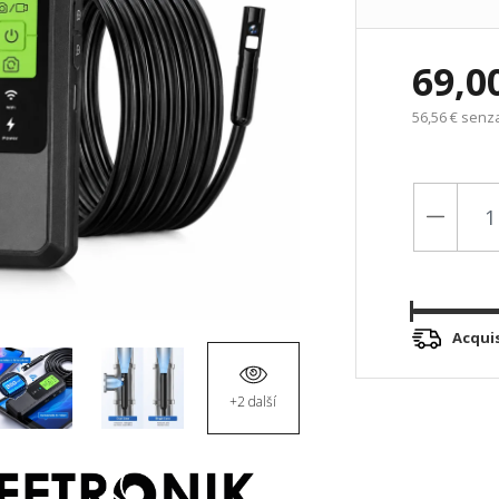
69,0
56,56 € senz
Acqui
+2 další