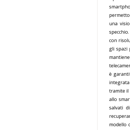
smartpho
permetton
una visi
specchio.
con risol
gli spazi 
mantiene 
telecamer
è garant
integrata
tramite i
allo smar
salvati 
recuperar
modello c