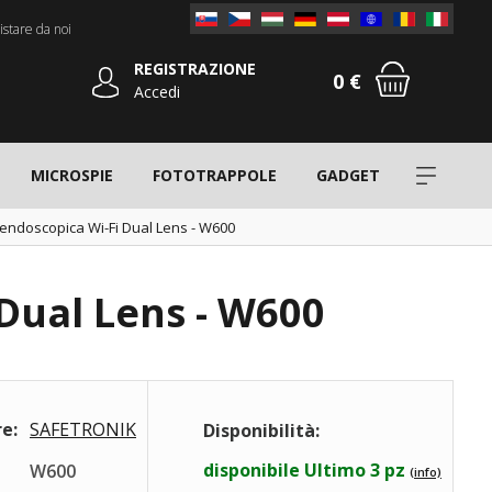
stare da noi
REGISTRAZIONE
0 €
Accedi
MICROSPIE
FOTOTRAPPOLE
GADGET
endoscopica Wi-Fi Dual Lens - W600
Dual Lens - W600
e:
SAFETRONIK
Disponibilità:
disponibile Ultimo 3 pz
W600
(info)