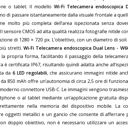
ne o tablet. Il modello
Wi-Fi Telecamera endoscopica 
o di passare istantaneamente dalla visuale frontale a quella 
one molto più completa dell’area ispezionata senza dover
 Il sensore CMOS ad alta qualità realizza fotografie nitide c
uzione di 1280 × 720 px. L’obiettivo, con un diametro di so
più stretti.
Wi-Fi Telecamera endoscopica Dual Lens - W6
la propria forma, facilitando il passaggio della telecamera
a è certificata IP67, risultando quindi adatta anche all’ispez
ita da
6 LED regolabili
, che assicurano immagini nitide anch
 da 850 mAh offre un’autonomia di circa 2,5 ore di funziona
l moderno connettore USB-C. Le immagini vengono trasmesse
tphone o al tablet mediante un’applicazione gratuita dis
direttamente nella memoria del dispositivo mobile. La 
e oggetti metallici e un gancio che consente di afferrare pi
on doppio obiettivo, non è necessario utilizzare un acces