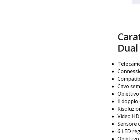
Carat
Dual
Telecame
Connessio
Compatibi
Cavo semi
Obiettivo 
Il doppio
Risoluzio
Video HD 
Sensore d
6 LED reg
Obiettivo