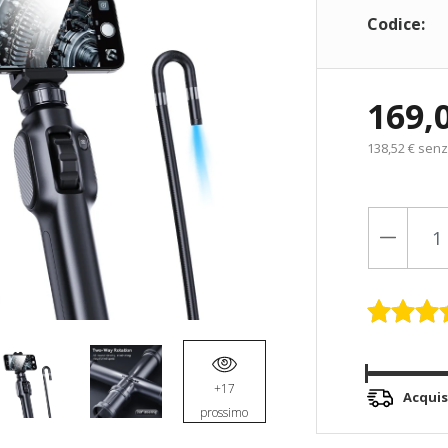
Codice:
169,
138,52 € senz
+17
Acquis
prossimo