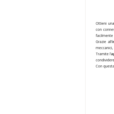
Ottieni un
con connes
facilmente 
Grazie all’
i
meccanici, 
Tramite l’
a
condividere
Con questa