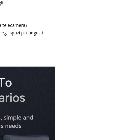
li
la telecamera)
egli spazi più angusti