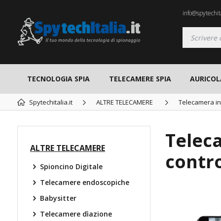
info@spytechita
TECNOLOGIA SPIA
TELECAMERE SPIA
AURICOL
Spytechitalia.it
ALTRE TELECAMERE
Telecamera ind
Teleca
ALTRE TELECAMERE
contr
Spioncino Digitale
Telecamere endoscopiche
Babysitter
Telecamere dìazione