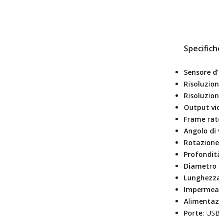
Specifich
Sensore d
Risoluzion
Risoluzion
Output vi
Frame rat
Angolo di 
Rotazione
Profondit
Diametro 
Lunghezza
Impermeab
Alimentaz
Porte:
USB-