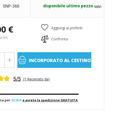
disponibile ultimo pezzo
ENP-360
(info)
00 €
Aggiungi ai preferiti
a IVA
Confronta
INCORPORATO
AL CESTINO
5/5
(1 Recensito da)
ta per
30,00 €
e avrete la spedizione GRATUITA
.