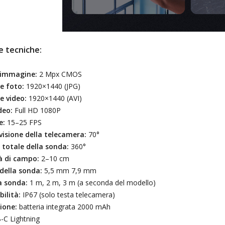
e tecniche:
’immagine:
2 Mpx CMOS
e foto:
1920×1440 (JPG)
e video:
1920×1440 (AVI)
deo:
Full HD 1080P
e:
15–25 FPS
visione della telecamera:
70°
 totale della sonda:
360°
à di campo:
2–10 cm
della sonda:
5,5 mm 7,9 mm
 sonda:
1 m, 2 m, 3 m (a seconda del modello)
ilità:
IP67 (solo testa telecamera)
ione:
batteria integrata 2000 mAh
C Lightning