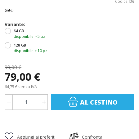
Codice:
D6
(info)
Variante:
64 GB
disponibile > 5 pz
128 GB
disponibile > 10 pz
99,00 €
79,00 €
64,75 € senza IVA
AL CESTINO
Aggiungi ai preferiti
Confronta