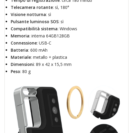
Tempo di registrazione
: circa 180 minuti
Telecamera rotante
: sì, 180°
Visione notturna
: sì
Pulsante luminoso SOS
: sì
Compatibilità sistema
: Windows
Memoria
: interna 64GB128GB
Connessione
: USB-C
Batteria
: 600 mAh
Materiale
: metallo + plastica
Dimensioni
: 89 x 42 x 15,5 mm
Peso
: 80 g