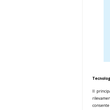
Tecnolog
Il princi
rilevamen
consente 