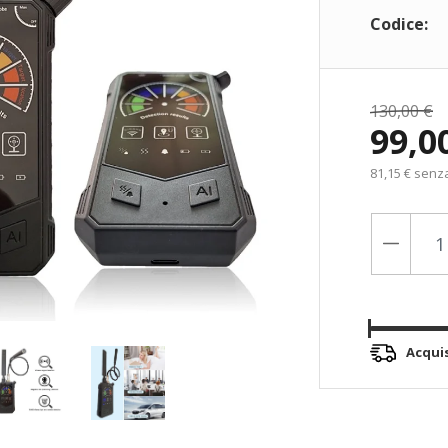
Codice:
130,00 €
99,0
81,15 € senz
Acqui