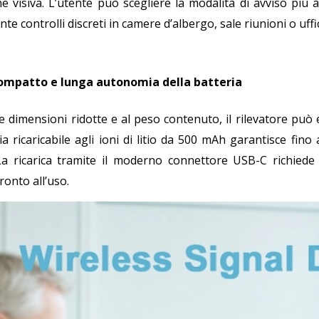
ne visiva. L’utente può scegliere la modalità di avviso più 
nte controlli discreti in camere d’albergo, sale riunioni o uffic
ompatto e lunga autonomia della batteria
le dimensioni ridotte e al peso contenuto, il rilevatore può
ia ricaricabile agli ioni di litio da 500 mAh garantisce fi
 La ricarica tramite il moderno connettore USB-C richiede 
onto all’uso.