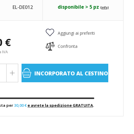
disponibile > 5 pz
EL-DE012
(info)
Aggiungi ai preferiti
0 €
Confronta
a IVA
INCORPORATO
AL CESTINO
sta per
30,00 €
e avrete la spedizione GRATUITA
.