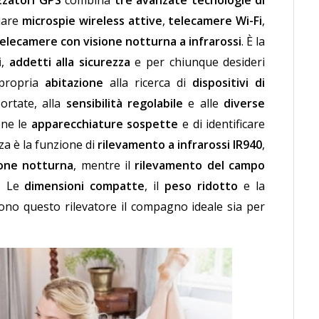
izzatori GPS
combina
tre avanzate tecnologie di
duare
microspie wireless attive
,
telecamere Wi-Fi
,
elecamere con visione notturna a infrarossi
. È la
i
,
addetti alla sicurezza
e per chiunque desideri
propria
abitazione
alla ricerca di
dispositivi di
rtate, alla
sensibilità regolabile
e alle
diverse
ione le
apparecchiature sospette
e di identificare
rza è la funzione di
rilevamento a infrarossi IR940
,
ione notturna
, mentre il
rilevamento del campo
. Le
dimensioni compatte
, il
peso ridotto
e la
no questo rilevatore il compagno ideale sia per