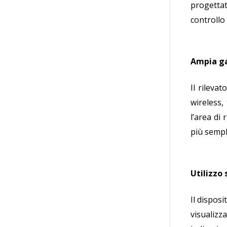
progettat
controllo
Ampia ga
Il rilev
wireless,
l’area di
più sempl
Utilizzo 
Il dispos
visualiz