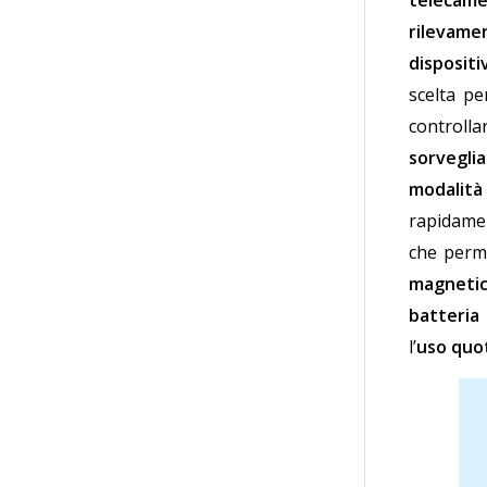
telecame
rilevame
dispositi
scelta pe
controll
sorvegli
modalità 
rapidame
che perme
magneti
batteria 
l’
uso quo