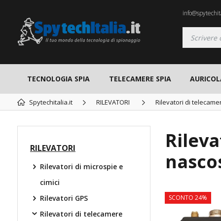
info@spytechita
TECNOLOGIA SPIA
TELECAMERE SPIA
AURICOL
Spytechitalia.it
RILEVATORI
Rilevatori di telecam
Rileva
RILEVATORI
nascos
Rilevatori di microspie e
cimici
Rilevatori GPS
SCONTO 24%
Rilevatori di telecamere