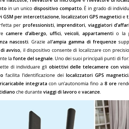
re nascoste
,
rilevatore di microspie
e
rilevatore di local
nto
in un unico
dispositivo compatto
. È in grado di indivi
vi GSM per intercettazione
,
localizzatori GPS magnetici
e
t
rfetta per
professionisti
,
imprenditori
,
viaggiatori d’affar
are
camere d’albergo
,
uffici
,
veicoli
,
appartamenti
o la 
anza nascosti
. Grazie all’
ampia gamma di frequenze
suppo
di avviso
, il dispositivo consente di localizzare con precis
nte la
fonte del segnale
. Uno dei suoi principali punti di fo
tte di individuare gli
obiettivi delle telecamere con vis
co
facilita l’identificazione dei
localizzatori GPS magnetici
ricaricabile integrata
con un’autonomia fino a
8 ore
rendo
tidiano
che durante
viaggi di lavoro
e
vacanze
.