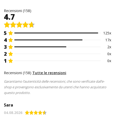
Recensioni (158)
4.7
5
125x
4
17x
3
2x
2
0x
1
0x
Recensioni (158)
Tutte le recensioni
Garantiamo l’autenticità delle recensioni, che sono verificate dall’e-
shop e provengono esclusivamente da utenti che hanno acquistato
questo prodotto.
Sara
04.08.2026