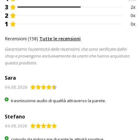
3
2x
2
0x
1
0x
Recensioni (158)
Tutte le recensioni
Garantiamo l’autenticità delle recensioni, che sono verificate dall’e-
shop e provengono esclusivamente da utenti che hanno acquistato
questo prodotto.
Sara
04.08.2026
trasmissione audio di qualità attraverso la parete.
Stefano
04.08.2026
comodo da indossare durante le attività sportive.