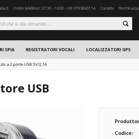
lia.it
Ordini telefonici: 07:30 - 16:00- +39 3793860114
Contatto
Perché acqui
I SPIA
REGISTRATORI VOCALI
LOCALIZZATORI GPS
uto a 2 porte USB 5V/2,1A
atore USB
Produttor
Codice: