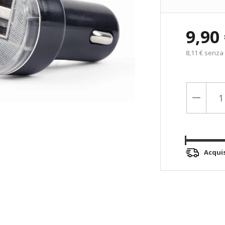
9,90
8,11 € senza
Acqui