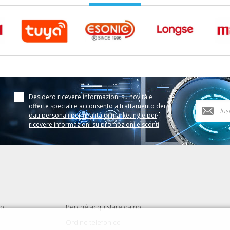
Desidero ricevere informazioni su novità e
offerte speciali e acconsento a
trattamento dei
dati personali per finalità di marketing e per
ricevere informazioni su promozioni e sconti
to
Perché acquistare da noi
Ordine telefonico