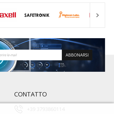
ABBONARSI
CONTATTO
+39 3793860114