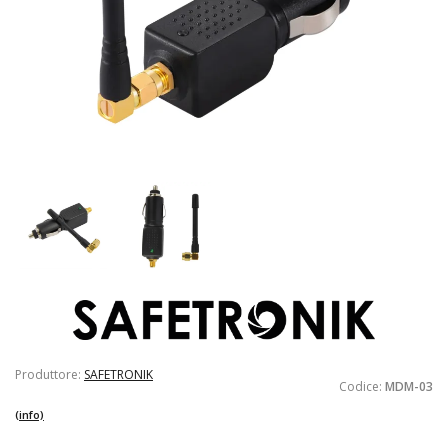
Produttore:
SAFETRONIK
Codice:
MDM-03
(info)