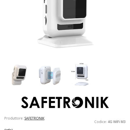
Produttore:
SAFETRONIK
Codice:
4G WiFi M3
(info)