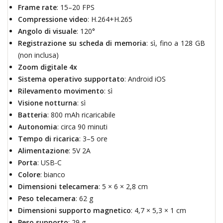
Frame rate
: 15–20 FPS
Compressione video
: H.264+H.265
Angolo di visuale
: 120°
Registrazione su scheda di memoria
: sì, fino a 128 GB
(non inclusa)
Zoom digitale 4x
Sistema operativo supportato
: Android iOS
Rilevamento movimento
: sì
Visione notturna
: sì
Batteria
: 800 mAh ricaricabile
Autonomia
: circa 90 minuti
Tempo di ricarica
: 3–5 ore
Alimentazione
: 5V 2A
Porta
: USB-C
Colore
: bianco
Dimensioni telecamera
: 5 × 6 × 2,8 cm
Peso telecamera
: 62 g
Dimensioni supporto magnetico
: 4,7 × 5,3 × 1 cm
Peso supporto
: 29 g