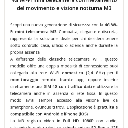
4G Wi-Fi mini telecamera con rilevamento
del movimento e visione notturna M3
Scopri una nuova generazione di sicurezza con la
4G Wi-
Fi mini telecamera M3
. Compatta, elegante e discreta,
rappresenta la soluzione ideale per chi desidera tenere
sotto controllo casa, ufficio o azienda anche durante la
propria assenza.
A differenza delle classiche telecamere WiFi, questo
modello offre una doppia modalità di connessione: puoi
collegarla alla rete
Wi-Fi domestica (2,4 GHz)
per il
monitoraggio remoto
tramite app, oppure inserire
direttamente una
SIM 4G con traffico dati
e utilizzare la
telecamera anche in assenza di rete fissa. In questo
modo avrai sempre accesso alla visione live da
smartphone, ovunque ti trovi. L’applicazione è
gratuita e
compatibile con Android e iPhone (iOS)
.
La M3 registra video in
Full HD 1080P
con audio,
salvando le registrazioni su
scheda micro SD fino a 128