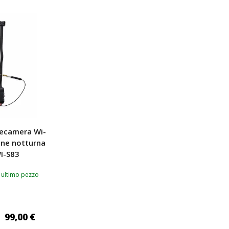
lecamera Wi-
ione notturna
WI-S83
 ultimo pezzo
99,00 €