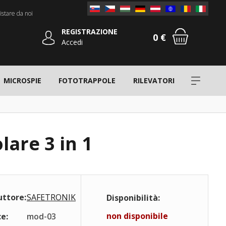
stare da noi
REGISTRAZIONE
0 €
Accedi
MICROSPIE
FOTOTRAPPOLE
RILEVATORI
are 3 in 1
uttore:
SAFETRONIK
Disponibilità:
non disponibile
e:
mod-03