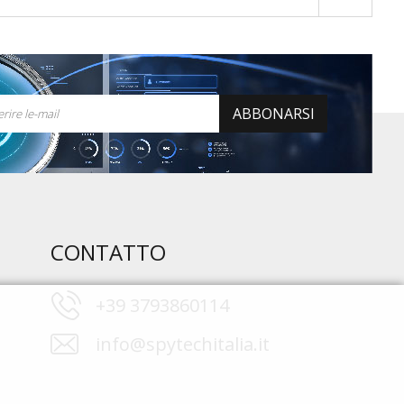
ABBONARSI
CONTATTO
+39 3793860114
info@spytechitalia.it