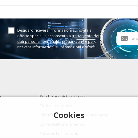
Desidero ricevere informazioni su novità e
offerte speciali e acconsento a
trattamento dei
dati personali per finalità di marketing e per
ricevere informazioni su promozioni e sconti
to
Perché acquistare da noi
Ordine telefonico
Cookies
Informazioni sullo stato del pacchetto
Come restituire la merce
Password dimenticata