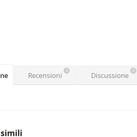
0
0
one
Recensioni
Discussione
simili