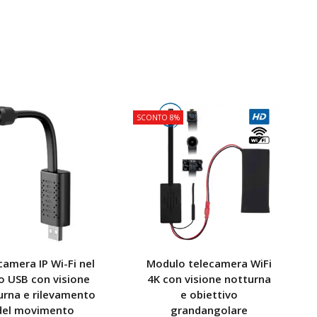
SCONTO 8%
C
camera IP Wi-Fi nel
Modulo telecamera WiFi
o USB con visione
4K con visione notturna
urna e rilevamento
e obiettivo
del movimento
grandangolare