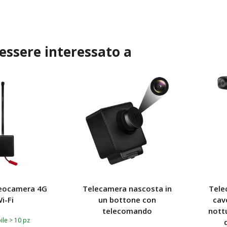
I AL CARRELLO
 essere interessato a
TOP
deocamera 4G
Telecamera nascosta in
Tele
Wi-Fi
un bottone con
cav
telecomando
nott
ile > 10 pz