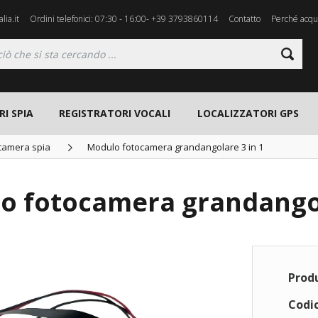
lia.it
Ordini telefonici: 07:30 - 16:00- +39 3793860114
Contatto
Perché acqui
I SPIA
REGISTRATORI VOCALI
LOCALIZZATORI GPS
ecamera spia
Modulo fotocamera grandangolare 3 in 1
o fotocamera grandangol
Prod
Codic