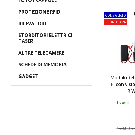
FOTOTRAPPOLE
PROTEZIONE RFID
CONSIGLIATO
SCONTO 42%
RILEVATORI
STORDITORI ELETTRICI -
TASER
ALTRE TELECAMERE
SCHEDE DI MEMORIA
GADGET
Modulo te
Fi con vis
IR 
disponibile
170,00 €