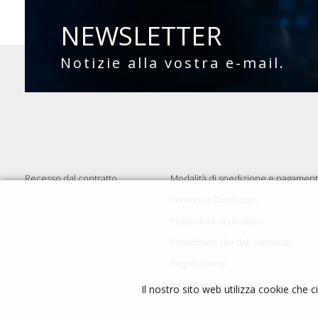
NEWSLETTER
Notizie alla vostra e-mail.
Recesso dal contratto
Modalità di spedizione e pagamen
Termini e Condizioni
Procedura di reclamo
Protezione dei dati personali
Registrazione
Informativa sui cookie
Il nostro sito web utilizza cookie che c