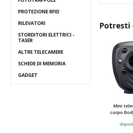
FOTOTRAPPOLE
PROTEZIONE RFID
RILEVATORI
Potresti
STORDITORI ELETTRICI -
TASER
ALTRE TELECAMERE
SCHEDE DI MEMORIA
GADGET
ramica
Spioncino digitale per
Mini tel
ollo
porte con display LCD
corpo Bod
disponibile Ultimo 2 pz
disponib
 pz