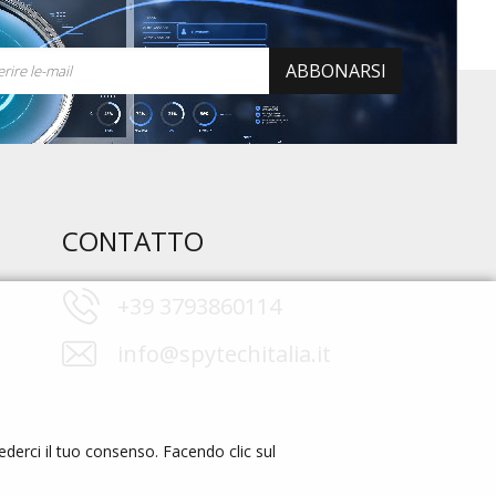
ABBONARSI
CONTATTO
+39 3793860114
info@spytechitalia.it
cederci il tuo consenso. Facendo clic sul