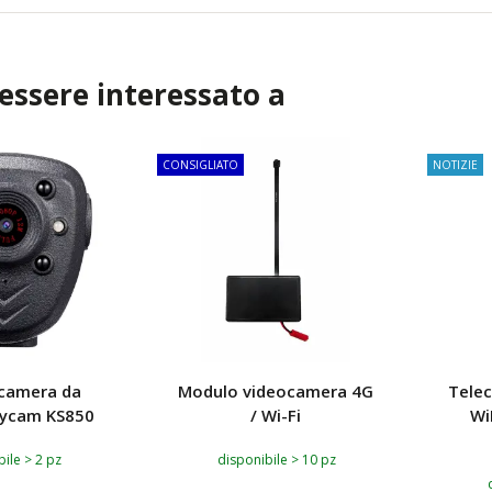
 essere interessato a
CONSIGLIATO
NOTIZIE
ecamera da
Modulo videocamera 4G
Tele
ycam KS850
/ Wi-Fi
Wi
ile > 2 pz
disponibile > 10 pz