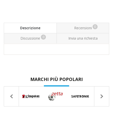
0
Descrizione
Recensioni
0
Discussione
Invia una richiesta
MARCHI PIÙ POPOLARI