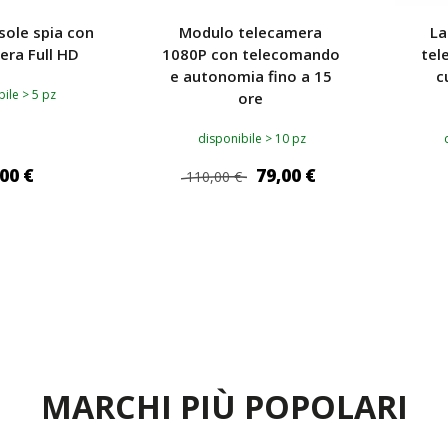
 sole spia con
Modulo telecamera
La
era Full HD
1080P con telecomando
tel
e autonomia fino a 15
c
ile > 5 pz
ore
disponibile > 10 pz
00 €
79,00 €
110,00 €
I AL CARRELLO
AGGIUNGI AL CARRELLO
AG
MARCHI PIÙ POPOLARI