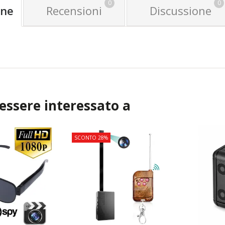
0
0
one
Recensioni
Discussione
 essere interessato a
SCONTO 28%
TOP