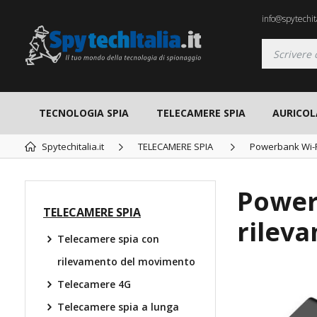
info@spytechita
TECNOLOGIA SPIA
TELECAMERE SPIA
AURICOL
Spytechitalia.it
TELECAMERE SPIA
Powerbank Wi-F
Power
TELECAMERE SPIA
rilev
Telecamere spia con
rilevamento del movimento
Telecamere 4G
TOP
Telecamere spia a lunga