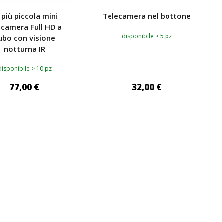
 più piccola mini
Telecamera nel bottone
ecamera Full HD a
disponibile > 5 pz
ubo con visione
notturna IR
disponibile > 10 pz
77,00 €
32,00 €
GIUNGI AL CARRELLO
AGGIUNGI AL CARRELLO