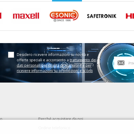
Desidero ricevere informazioni su novità e
offerte speciali e acconsento a
trattamento dei
dati personali per finalità di marketing e per
ricevere informazioni su promozioni e sconti
to
Perché acquistare da noi
Ordine telefonico