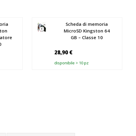
oria
Scheda di memoria
ston
MicroSD Kingston 64
atore
GB – Classe 10
0
28,90 €
disponibile > 10 pz
RRELLO
AGGIUNGI AL CARRELLO