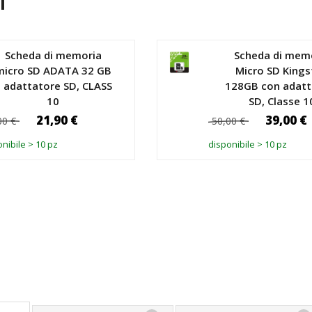
i
Scheda di memoria
Scheda di mem
micro SD ADATA 32 GB
Micro SD King
 adattatore SD, CLASS
128GB con adatt
10
SD, Classe 1
21,90 €
39,00 €
00 €
50,00 €
nibile > 10 pz
disponibile > 10 pz
GGIUNGI AL CARRELLO
AGGIUNGI AL CA