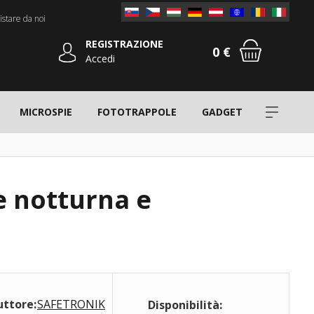
stare da noi
REGISTRAZIONE
0 €
Accedi
MICROSPIE
FOTOTRAPPOLE
GADGET
e notturna e
uttore:
SAFETRONIK
Disponibilità: