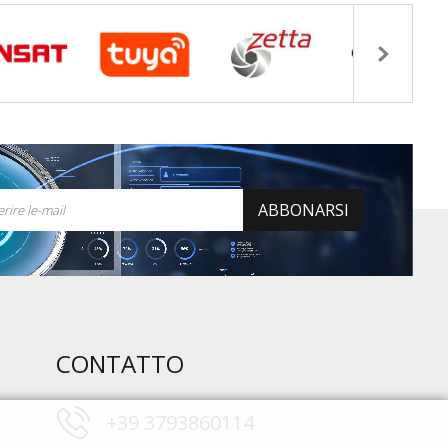
ABBONARSI
CONTATTO
+39 3793860114