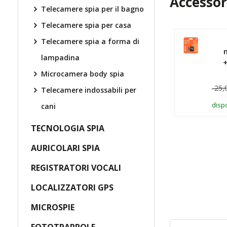
Accessor
Telecamere spia per il bagno
Telecamere spia per casa
Scheda di memoria
Telecamere spia a forma di
MicroSD Kingston 64
lampadina
GB – Classe 10
+
Microcamera body spia
28,90 €
25,
Telecamere indossabili per
disponibile > 10 pz
dispo
cani
TECNOLOGIA SPIA
AGGIUNGI AL CARRELLO
A
AURICOLARI SPIA
REGISTRATORI VOCALI
LOCALIZZATORI GPS
MICROSPIE