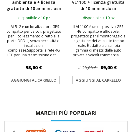
ambientale + licenza
VL110C + licenza gratuita
gratuita di 10 anni inclusa
di 10 anni inclusa
disponibile > 10 pz
disponibile > 10 pz
Il VL512 è un localizzatore GPS
Il VL110C è un dispositivo GPS
compatto per veicoli, progettato
4G compatto e affidabile,
per il collegamento diretto alla
progettato per il monitoraggio e
porta OBD-II, senza necessità di
la gestione dei veicoli in tempo
installazioni
reale. È adatto a un’ampia
complesse.Supporta la rete 4G
gamma di mezzi: dalle auto
LTE per una trasmissione dati ...
private e veicoli commerciali ...
95,00 €
89,00 €
129,00 €
AGGIUNGI AL CARRELLO
AGGIUNGI AL CARRELLO
MARCHI PIÙ POPOLARI