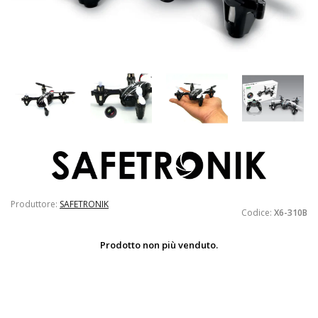
Produttore:
SAFETRONIK
Codice:
X6-310B
Prodotto non più venduto.