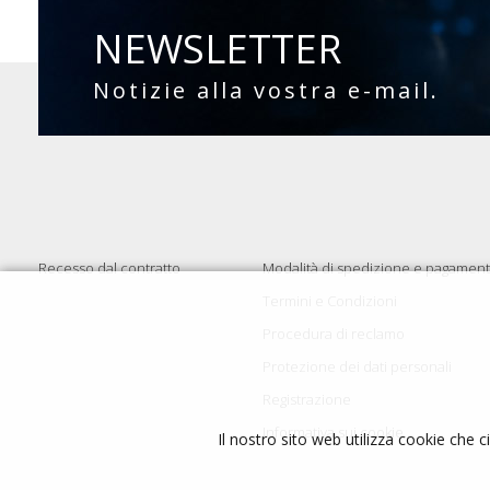
NEWSLETTER
Notizie alla vostra e-mail.
Recesso dal contratto
Modalità di spedizione e pagamen
Termini e Condizioni
Procedura di reclamo
Protezione dei dati personali
Registrazione
Informativa sui cookie
Il nostro sito web utilizza cookie che c