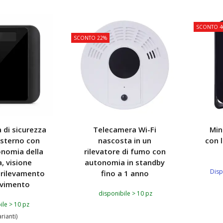
TOP
SCONTO 4
SCONTO 22%
 di sicurezza
Telecamera Wi-Fi
Min
esterno con
nascosta in un
con 
onomia della
rilevatore di fumo con
a, visione
autonomia in standby
Disp
 rilevamento
fino a 1 anno
vimento
disponibile > 10 pz
ile > 10 pz
arianti)