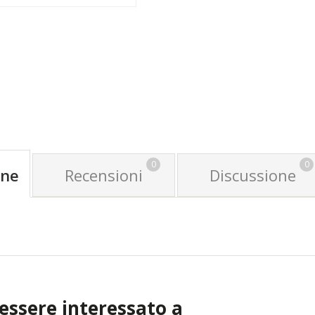
GGIUNGI AL CARRELLO
0
0
one
Recensioni
Discussione
 essere interessato a