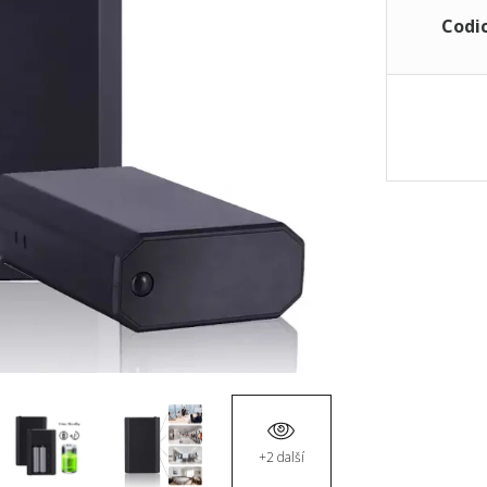
Codic
+2 další