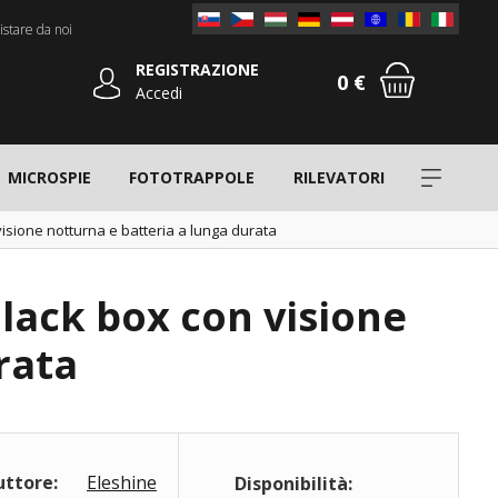
stare da noi
REGISTRAZIONE
0 €
Accedi
MICROSPIE
FOTOTRAPPOLE
RILEVATORI
visione notturna e batteria a lunga durata
Black box con visione
rata
uttore:
Eleshine
Disponibilità: