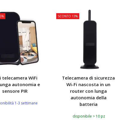
6%
SCONTO 13%
S
i telecamera WiFi
Telecamera di sicurezza
lunga autonomia e
Wi-Fi nascosta in un
sensore PIR
router con lunga
autonomia della
onibilità 1-3 settimane
batteria
disponibile > 10 pz