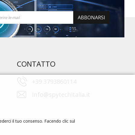
ABBONARSI
CONTATTO
+39 3793860114
info@spytechitalia.it
cederci il tuo consenso. Facendo clic sul