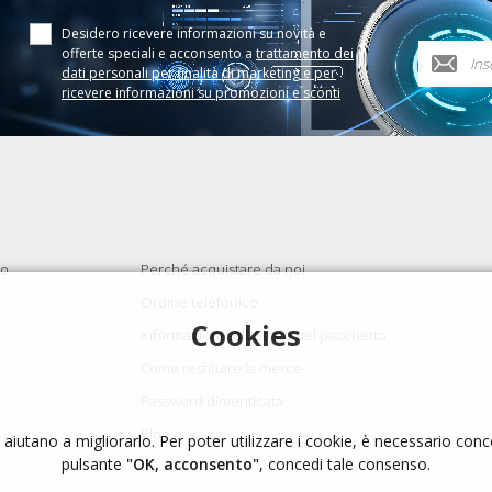
Desidero ricevere informazioni su novità e
offerte speciali e acconsento a
trattamento dei
dati personali per finalità di marketing e per
ricevere informazioni su promozioni e sconti
to
Perché acquistare da noi
Ordine telefonico
Cookies
Informazioni sullo stato del pacchetto
Come restituire la merce
Password dimenticata
Blog
i aiutano a migliorarlo. Per poter utilizzare i cookie, è necessario con
pulsante
"OK, acconsento"
, concedi tale consenso.