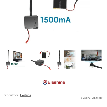
Produttore:
Eleshine
Codice:
AI-M005