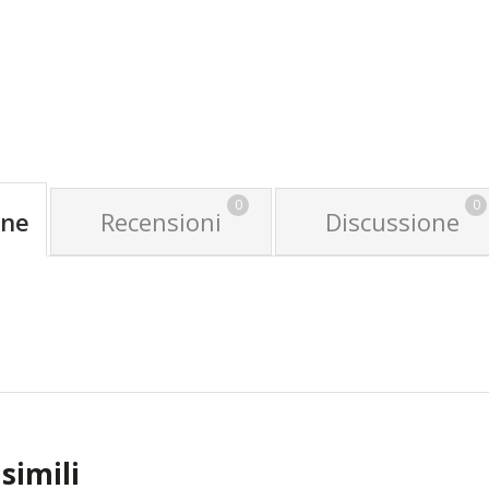
0
0
one
Recensioni
Discussione
simili