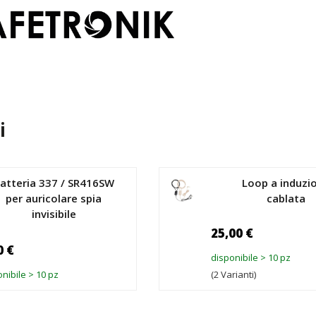
i
atteria 337 / SR416SW
Loop a induzi
per auricolare spia
cablata
invisibile
25,00 €
0 €
disponibile > 10 pz
nibile > 10 pz
(2 Varianti)
GGIUNGI AL CARRELLO
AGGIUNGI AL CA