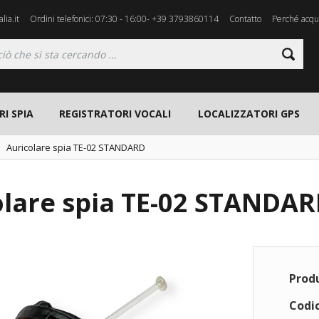
lia.it
Ordini telefonici: 07:30 - 16:00- +39 3793860114
Contatto
Perché acqui
I SPIA
REGISTRATORI VOCALI
LOCALIZZATORI GPS
Auricolare spia TE-02 STANDARD
olare spia TE-02 STANDA
Prod
Codic