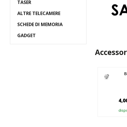
TASER
ALTRE TELECAMERE
SCHEDE DI MEMORIA
GADGET
Accessor
Loop GSM +
B
amplificatore da 10W
95,00 €
4,0
disponibile > 10 pz
dispo
AGGIUNGI AL CARRELLO
A