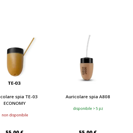
C
S
icolare spia TE-03
Auricolare spia A808
ECONOMY
disponibile > 5 pz
non disponibile
55,00 €
55,00 €