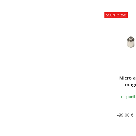
SCONTO 26%
Micro a
magn
disponib
39,00 €
AGGIUNG