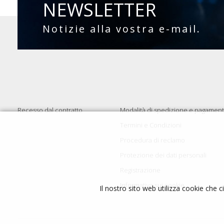
NEWSLETTER
Notizie alla vostra e-mail.
Recesso dal contratto
Modalità di spedizione e pagamen
Termini e Condizioni
Procedura di reclamo
Protezione dei dati personali
Registrazione
Informativa sui cookie
Il nostro sito web utilizza cookie che c