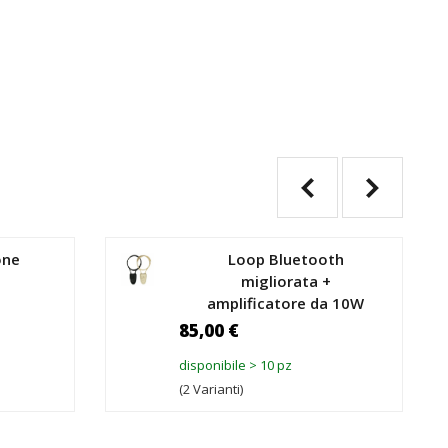
one
Loop Bluetooth
migliorata +
amplificatore da 10W
85,00 €
disponibile > 10 pz
(2 Varianti)
RRELLO
AGGIUNGI AL CARRELLO