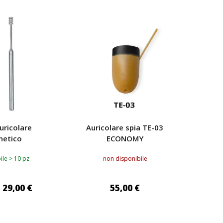
uricolare
Auricolare spia TE-03
etico
ECONOMY
ile > 10 pz
non disponibile
29,00 €
55,00 €
I AL CARRELLO
AGGIUNGI AL CARRELLO