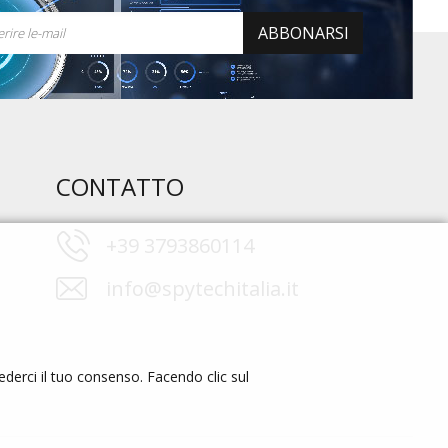
ABBONARSI
CONTATTO
+39 3793860114
info@spytechitalia.it
cederci il tuo consenso. Facendo clic sul