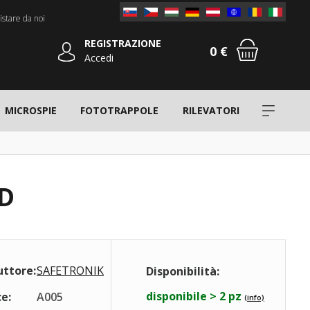
stare da noi
REGISTRAZIONE
0 €
Accedi
MICROSPIE
FOTOTRAPPOLE
RILEVATORI
RD
uttore:
SAFETRONIK
Disponibilità:
disponibile > 2 pz
e:
A005
(info)