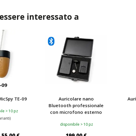
 essere interessato a
 MicSpy TE-09
Auricolare nano
Aur
Bluetooth professionale
ile > 10 pz
con microfono esterno
arianti)
disponibile > 10 pz
55,00 €
199,00 €