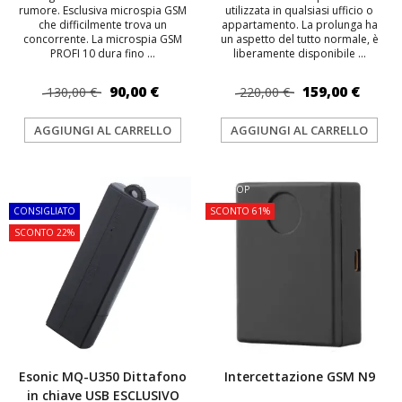
rumore. Esclusiva microspia GSM
utilizzata in qualsiasi ufficio o
che difficilmente trova un
appartamento. La prolunga ha
concorrente. La microspia GSM
un aspetto del tutto normale, è
PROFI 10 dura fino ...
liberamente disponibile ...
90,00 €
159,00 €
130,00 €
220,00 €
AGGIUNGI AL CARRELLO
AGGIUNGI AL CARRELLO
TOP
TOP
CONSIGLIATO
SCONTO 61%
SCONTO 22%
Esonic MQ-U350 Dittafono
Intercettazione GSM N9
in chiave USB ESCLUSIVO