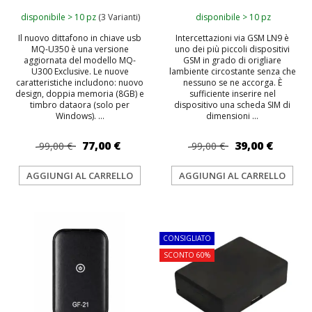
disponibile > 10 pz
(3 Varianti)
disponibile > 10 pz
Il nuovo dittafono in chiave usb
Intercettazioni via GSM LN9 è
MQ-U350 è una versione
uno dei più piccoli dispositivi
aggiornata del modello MQ-
GSM in grado di origliare
U300 Exclusive. Le nuove
lambiente circostante senza che
caratteristiche includono: nuovo
nessuno se ne accorga. È
design, doppia memoria (8GB) e
sufficiente inserire nel
timbro dataora (solo per
dispositivo una scheda SIM di
Windows). ...
dimensioni ...
77,00 €
39,00 €
99,00 €
99,00 €
AGGIUNGI AL CARRELLO
AGGIUNGI AL CARRELLO
TOP
TOP
CONSIGLIATO
SCONTO 60%