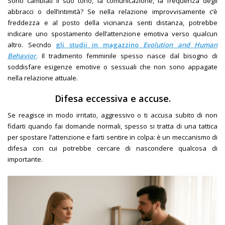
Sono cambiati il suo tono, la comunicazione, la frequenza degli
abbracci o dell’intimità? Se nella relazione improvvisamente c’è
freddezza e al posto della vicinanza senti distanza, potrebbe
indicare uno spostamento dell’attenzione emotiva verso qualcun
altro. Secndo
gli studii in magazzino
Evolution and Human
Behavior
,
Il tradimento femminile spesso nasce dal bisogno di
soddisfare esigenze emotive o sessuali che non sono appagate
nella relazione attuale.
Difesa eccessiva e accuse
.
Se reagisce in modo irritato, aggressivo o ti accusa subito di non
fidarti quando fai domande normali, spesso si tratta di una tattica
per spostare l’attenzione e farti sentire in colpa: è un meccanismo di
difesa con cui potrebbe cercare di nascondere qualcosa di
importante.