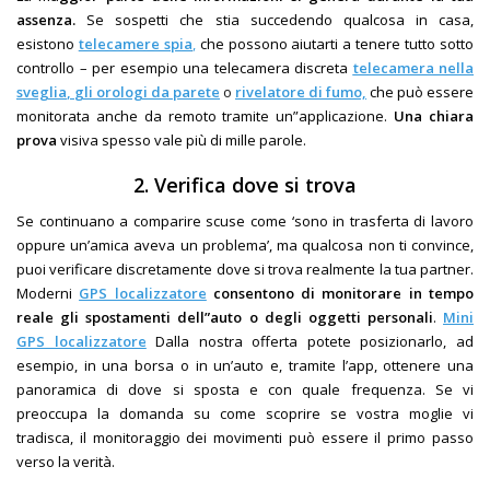
assenza.
Se sospetti che stia succedendo qualcosa in casa,
esistono
telecamere spia
,
che possono aiutarti a tenere tutto sotto
controllo – per esempio una telecamera discreta
telecamera nella
sveglia
,
gli orologi da parete
o
rivelatore di fumo,
che può essere
monitorata anche da remoto tramite un”applicazione.
Una chiara
prova
visiva spesso vale più di mille parole.
2. Verifica dove si trova
Se continuano a comparire scuse come ‘sono in trasferta di lavoro
oppure un’amica aveva un problema’, ma qualcosa non ti convince,
puoi verificare discretamente dove si trova realmente la tua partner.
Moderni
GPS localizzatore
consentono di monitorare in tempo
reale gli spostamenti dell”auto o degli oggetti personali
.
Mini
GPS localizzatore
Dalla nostra offerta potete posizionarlo, ad
esempio, in una borsa o in un’auto e, tramite l’app, ottenere una
panoramica di dove si sposta e con quale frequenza. Se vi
preoccupa la domanda su come scoprire se vostra moglie vi
tradisca, il monitoraggio dei movimenti può essere il primo passo
verso la verità.