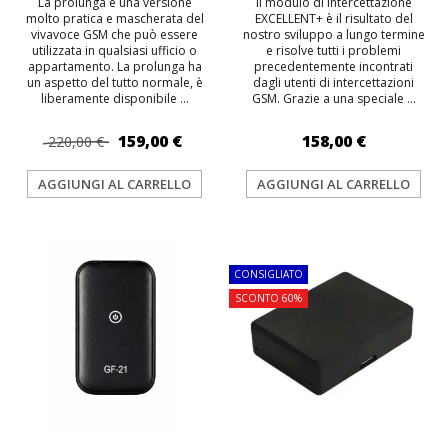
La prolunga è una versione
Il modulo di intercettazione
molto pratica e mascherata del
EXCELLENT+ è il risultato del
vivavoce GSM che può essere
nostro sviluppo a lungo termine
utilizzata in qualsiasi ufficio o
e risolve tutti i problemi
appartamento. La prolunga ha
precedentemente incontrati
un aspetto del tutto normale, è
dagli utenti di intercettazioni
liberamente disponibile ...
GSM. Grazie a una speciale ...
159,00 €
158,00 €
220,00 €
AGGIUNGI AL CARRELLO
AGGIUNGI AL CARRELLO
TOP
TOP
CONSIGLIATO
SCONTO 60%