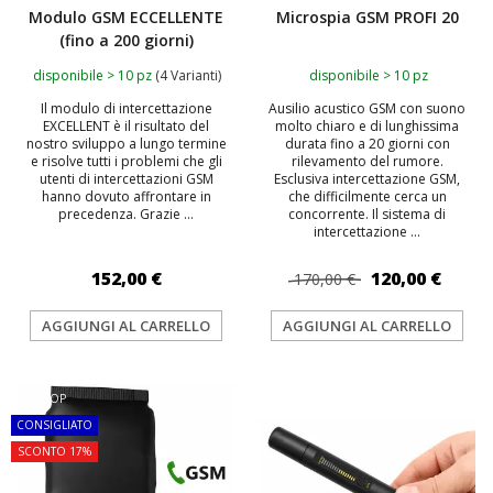
Modulo GSM ECCELLENTE
Microspia GSM PROFI 20
(fino a 200 giorni)
disponibile > 10 pz
(4 Varianti)
disponibile > 10 pz
Il modulo di intercettazione
Ausilio acustico GSM con suono
EXCELLENT è il risultato del
molto chiaro e di lunghissima
nostro sviluppo a lungo termine
durata fino a 20 giorni con
e risolve tutti i problemi che gli
rilevamento del rumore.
utenti di intercettazioni GSM
Esclusiva intercettazione GSM,
hanno dovuto affrontare in
che difficilmente cerca un
precedenza. Grazie ...
concorrente. Il sistema di
intercettazione ...
152,00 €
120,00 €
170,00 €
AGGIUNGI AL CARRELLO
AGGIUNGI AL CARRELLO
TOP
TOP
CONSIGLIATO
SCONTO 17%