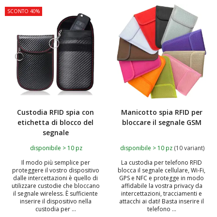
SCONTO 40%
TOP
Custodia RFID spia con
Manicotto spia RFID per
etichetta di blocco del
bloccare il segnale GSM
segnale
disponibile > 10 pz
disponibile > 10 pz
(10 variant)
Il modo più semplice per
La custodia per telefono RFID
proteggere il vostro dispositivo
blocca il segnale cellulare, Wi-Fi,
dalle intercettazioni è quello di
GPS e NFC e protegge in modo
utilizzare custodie che bloccano
affidabile la vostra privacy da
il segnale wireless. È sufficiente
intercettazioni, tracciamenti e
inserire il dispositivo nella
attacchi ai dati! Basta inserire il
custodia per ...
telefono ...