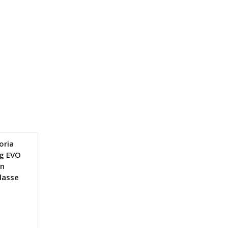
oria
g EVO
on
lasse