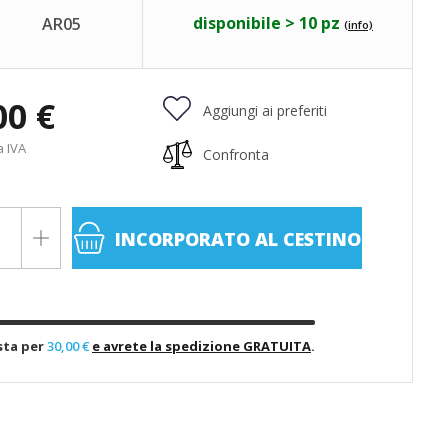
disponibile > 10 pz
AR05
(info)
00 €
Aggiungi ai preferiti
a IVA
Confronta
INCORPORATO
AL CESTINO
sta per
30,00 €
e avrete la spedizione GRATUITA
.