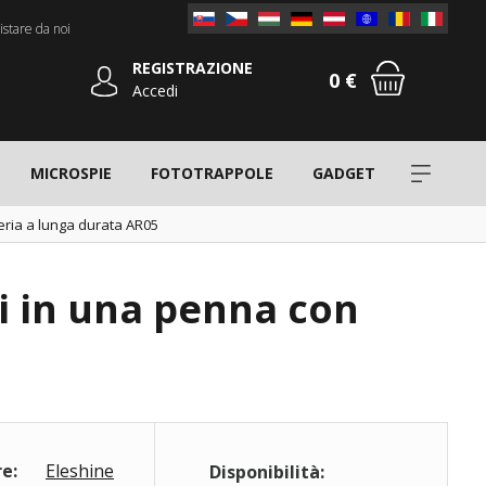
stare da noi
REGISTRAZIONE
0 €
Accedi
MICROSPIE
FOTOTRAPPOLE
GADGET
eria a lunga durata AR05
i in una penna con
e:
Eleshine
Disponibilità: