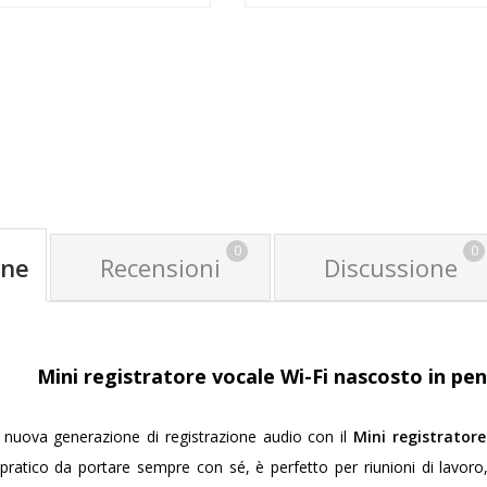
GGIUNGI AL CARRELLO
AGGIUNGI AL CA
0
0
one
Recensioni
Discussione
Mini registratore vocale Wi-Fi nascosto in p
 nuova generazione di registrazione audio con il
Mini registrator
pratico da portare sempre con sé, è perfetto per riunioni di lavoro,