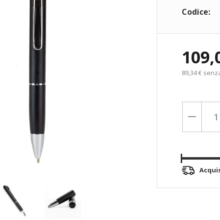
Codice:
109,
89,34 € senz
Acqui