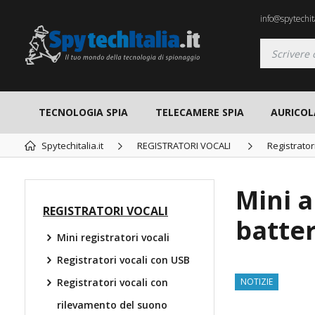
info@spytechita
TECNOLOGIA SPIA
TELECAMERE SPIA
AURICOL
Spytechitalia.it
REGISTRATORI VOCALI
Registrator
Mini a
REGISTRATORI VOCALI
batter
Mini registratori vocali
Registratori vocali con USB
Registratori vocali con
NOTIZIE
rilevamento del suono