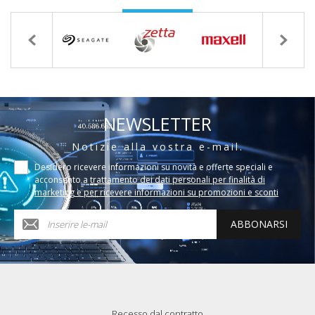
NEWSLETTER
Notizie alla vostra e-mail.
Desidero ricevere informazioni su novità e offerte speciali e
acconsento a
trattamento dei dati personali per finalità di
marketing e per ricevere informazioni su promozioni e sconti
ABBONARSI
Recesso dal contratto