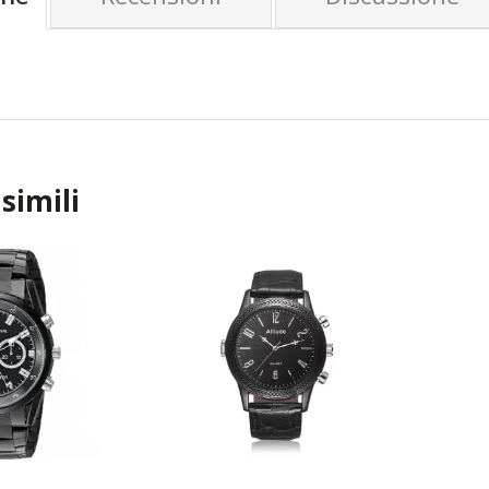
simili
TOP