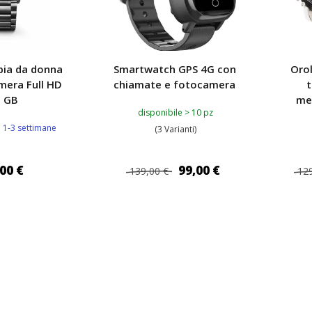
pia da donna
Smartwatch GPS 4G con
Oro
mera Full HD
chiamate e fotocamera
t
 GB
me
disponibile > 10 pz
à 1-3 settimane
(3 Varianti)
00 €
99,00 €
139,00 €
129
I AL CARRELLO
AGGIUNGI AL CARRELLO
AG