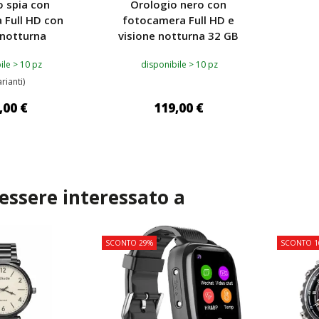
o spia con
Orologio nero con
 Full HD con
fotocamera Full HD e
 notturna
visione notturna 32 GB
ile > 10 pz
disponibile > 10 pz
arianti)
,00 €
119,00 €
I AL CARRELLO
AGGIUNGI AL CARRELLO
 essere interessato a
SCONTO 29%
SCONTO 1