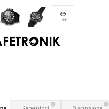
+2 další
0
0
one
Recensioni
Discussione