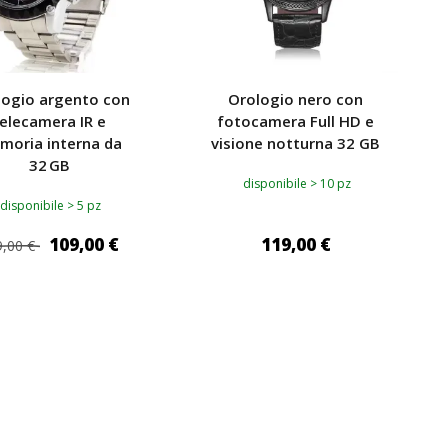
logio argento con
Orologio nero con
elecamera IR e
fotocamera Full HD e
moria interna da
visione notturna 32 GB
32 GB
disponibile > 10 pz
disponibile > 5 pz
109,00 €
119,00 €
,00 €
GIUNGI AL CARRELLO
AGGIUNGI AL CARRELLO