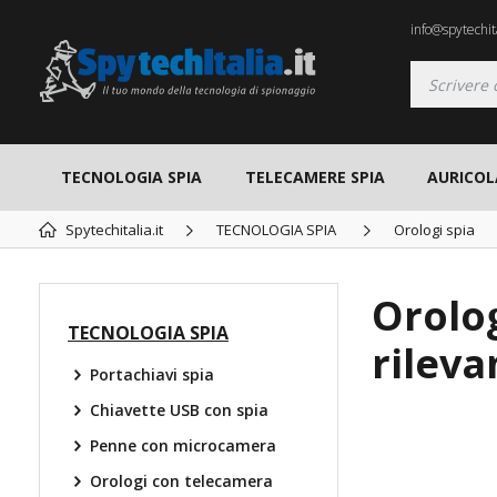
info@spytechita
TECNOLOGIA SPIA
TELECAMERE SPIA
AURICOL
Spytechitalia.it
TECNOLOGIA SPIA
Orologi spia
Orolog
TECNOLOGIA SPIA
rilev
Portachiavi spia
Chiavette USB con spia
Penne con microcamera
TOP
Orologi con telecamera