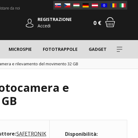
stare da noi
REGISTRAZIONE
0 €
Accedi
MICROSPIE
FOTOTRAPPOLE
GADGET
ocamera e rilevamento del movimento 32 GB
fotocamera e
 GB
uttore:
SAFETRONIK
Disponibilità: