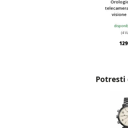
Orologi
telecamera
visione
disponib
(4 V
129
AGGIUNG
Potresti
TOP
TOP