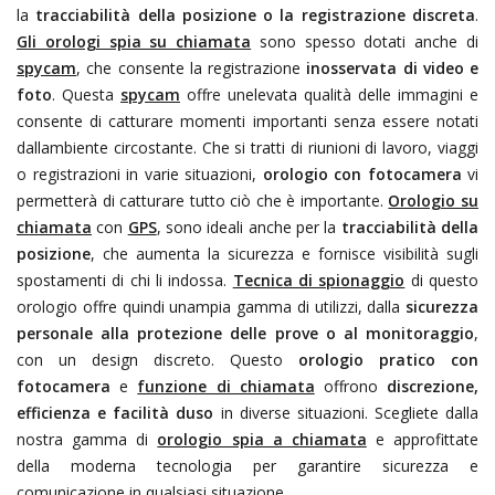
la
tracciabilità della posizione o la registrazione discreta
.
Gli orologi spia su chiamata
sono spesso dotati anche di
spycam
, che consente la registrazione
inosservata di video e
foto
. Questa
spycam
offre unelevata qualità delle immagini e
consente di catturare momenti importanti senza essere notati
dallambiente circostante. Che si tratti di riunioni di lavoro, viaggi
o registrazioni in varie situazioni,
orologio con fotocamera
vi
permetterà di catturare tutto ciò che è importante.
Orologio su
chiamata
con
GPS
, sono ideali anche per la
tracciabilità della
posizione
, che aumenta la sicurezza e fornisce visibilità sugli
spostamenti di chi li indossa.
Tecnica di spionaggio
di questo
orologio offre quindi unampia gamma di utilizzi, dalla
sicurezza
personale alla protezione delle prove o al monitoraggio
,
con un design discreto. Questo
orologio pratico con
fotocamera
e
funzione di chiamata
offrono
discrezione,
efficienza e facilità duso
in diverse situazioni. Scegliete dalla
nostra gamma di
orologio spia a chiamata
e approfittate
della moderna tecnologia per garantire sicurezza e
comunicazione in qualsiasi situazione.