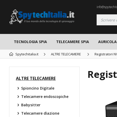
info@spytechita
TECNOLOGIA SPIA
TELECAMERE SPIA
AURICOLAR
Spytechitalia.it
ALTRE TELECAMERE
Registratori N
Regist
ALTRE TELECAMERE
Spioncino Digitale
Telecamere endoscopiche
Babysitter
Telecamere dìazione