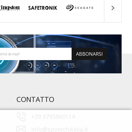
ABBONARSI
CONTATTO
+39 3793860114
info@spytechitalia.it