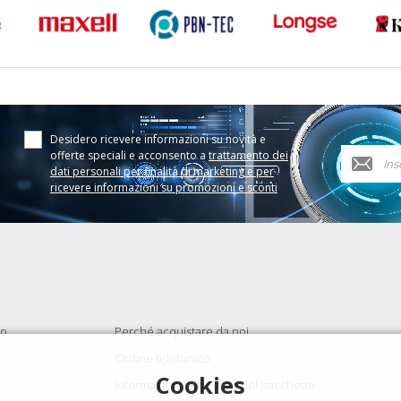
Desidero ricevere informazioni su novità e
offerte speciali e acconsento a
trattamento dei
dati personali per finalità di marketing e per
ricevere informazioni su promozioni e sconti
to
Perché acquistare da noi
Ordine telefonico
Cookies
Informazioni sullo stato del pacchetto