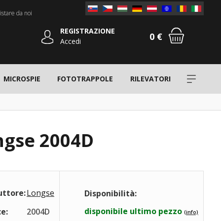
stare da noi
REGISTRAZIONE
0 €
Accedi
MICROSPIE
FOTOTRAPPOLE
RILEVATORI
ongse 2004D
uttore:
Longse
Disponibilità:
disponibile ultimo pezzo
e:
2004D
(info)