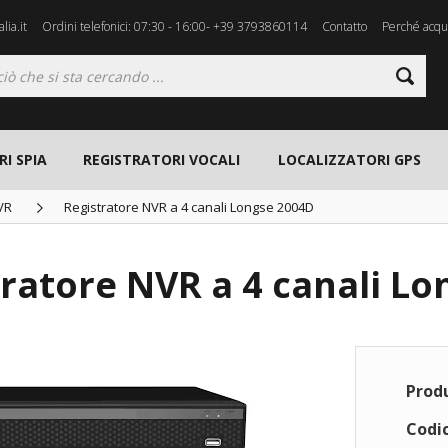
lia.it
Ordini telefonici: 07:30 - 16:00- +39 3793860114
Contatto
Perché acqui
I SPIA
REGISTRATORI VOCALI
LOCALIZZATORI GPS
VR
Registratore NVR a 4 canali Longse 2004D
ratore NVR a 4 canali L
Prod
Codic