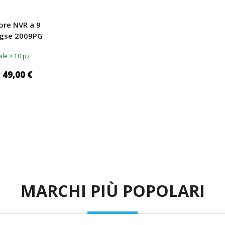
ore NVR a 9
ngse 2009PG
ile > 10 pz
49,00 €
I AL CARRELLO
MARCHI PIÙ POPOLARI