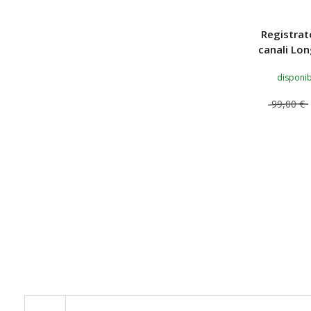
Registrat
canali Lo
disponib
99,00 €
AGGIUNG