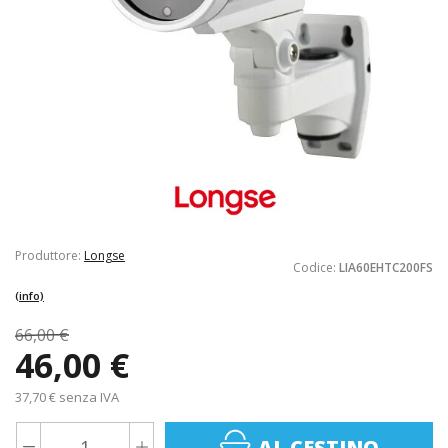
Produttore:
Longse
Codice:
LIA60EHTC200FS
(info)
66,00 €
46,00 €
37,70 € senza IVA
AL CESTINO