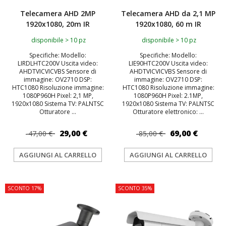
Telecamera AHD 2MP
Telecamera AHD da 2,1 MP
1920x1080, 20m IR
1920x1080, 60 m IR
disponibile > 10 pz
disponibile > 10 pz
Specifiche: Modello:
Specifiche: Modello:
LIRDLHTC200V Uscita video:
LIE90HTC200V Uscita video:
AHDTVICVICVBS Sensore di
AHDTVICVICVBS Sensore di
immagine: OV2710 DSP:
immagine: OV2710 DSP:
HTC1080 Risoluzione immagine:
HTC1080 Risoluzione immagine:
1080P960H Pixel: 2,1 MP,
1080P960H Pixel: 2.1MP,
1920x1080 Sistema TV: PALNTSC
1920x1080 Sistema TV: PALNTSC
Otturatore ...
Otturatore elettronico: ...
29,00 €
69,00 €
47,00 €
85,00 €
AGGIUNGI AL CARRELLO
AGGIUNGI AL CARRELLO
SCONTO 17%
SCONTO 35%