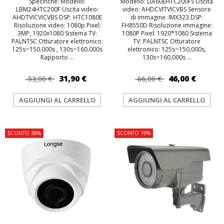
Specifiche: Modello:
Modello: LIA60EHTC200FS Uscita
LBM24HTC200F Uscita video:
video: AHDCVITVICVBS Sensore
AHDTVICVICVBS DSP: HTC1080E
di immagine: IMX323 DSP:
Risoluzione video: 1080p Pixel:
FH8550D Risoluzione immagine:
3MP, 1920x1080 Sistema TV:
1080P Pixel: 1920*1080 Sistema
PALNTSC Otturatore elettronico:
TV: PALNTSC Otturatore
125s~150.000s , 130s~160.000s
elettronico: 125s~150,000s,
Rapporto ...
130s~160,000s ...
31,90 €
46,00 €
53,00 €
66,00 €
AGGIUNGI AL CARRELLO
AGGIUNGI AL CARRELLO
SCONTO 38%
SCONTO 19%