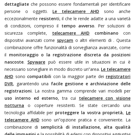
dettagliate
che possono essere fondamentali per identificare
persone o oggetti.
Le telecamere AHD
sono anche
eccezionalmente
resistenti
, il che le rende adatte a una varietà
di condizioni, compreso il
tempo avverso
. Per soluzioni di
sicurezza complete,
telecamere AHD
combinano
con
dispositivi avanzati come
spycam
o altri elementi di
. Questa
combinazione offre funzionalità di sorveglianza avanzate, come
il
monitoraggio o la registrazione discreta da posizioni
nascoste
.
Spyware
può essere utile in situazioni in cui è
necessario sorvegliare in modo discreto un”area.
Le telecamere
AHD
sono
compatibili
con la maggior parte dei
registratori
DVR
, garantendo una
facile gestione e archiviazione delle
registrazioni
. La nostra gamma comprende vari modelli per
uso interno ed esterno
, tra cui
telecamere con visione
notturna
o coperture resistenti. Se state cercando una
tecnologia affidabile per
proteggere la vostra proprietà
,
Le
telecamere AHD
sono un”opzione pratica e conveniente. La
combinazione di
semplicità di installazione, alta qualità
delle immagini
e la possibilità di edersi con dispositivi aggiuntivi