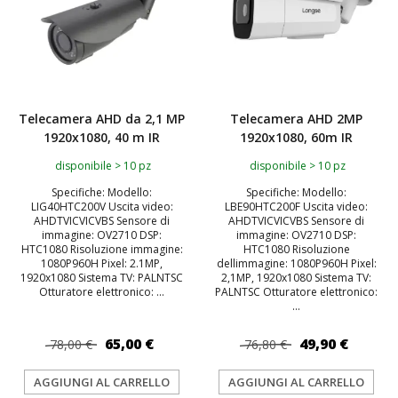
Telecamera AHD da 2,1 MP
Telecamera AHD 2MP
1920x1080, 40 m IR
1920x1080, 60m IR
disponibile > 10 pz
disponibile > 10 pz
Specifiche: Modello:
Specifiche: Modello:
LIG40HTC200V Uscita video:
LBE90HTC200F Uscita video:
AHDTVICVICVBS Sensore di
AHDTVICVICVBS Sensore di
immagine: OV2710 DSP:
immagine: OV2710 DSP:
HTC1080 Risoluzione immagine:
HTC1080 Risoluzione
1080P960H Pixel: 2.1MP,
dellimmagine: 1080P960H Pixel:
1920x1080 Sistema TV: PALNTSC
2,1MP, 1920x1080 Sistema TV:
Otturatore elettronico: ...
PALNTSC Otturatore elettronico:
...
65,00 €
49,90 €
78,00 €
76,80 €
AGGIUNGI AL CARRELLO
AGGIUNGI AL CARRELLO