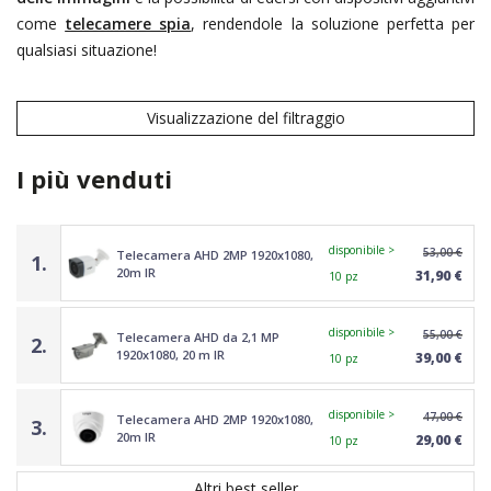
come
telecamere spia
, rendendole la soluzione perfetta per
qualsiasi situazione!
Visualizzazione del filtraggio
I più venduti
disponibile >
53,00 €
Telecamera AHD 2MP 1920x1080,
1.
20m IR
31,90 €
10 pz
disponibile >
55,00 €
Telecamera AHD da 2,1 MP
2.
1920x1080, 20 m IR
39,00 €
10 pz
disponibile >
47,00 €
Telecamera AHD 2MP 1920x1080,
3.
20m IR
29,00 €
10 pz
Altri best seller