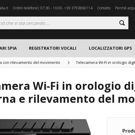
lia.it
Ordini telefonici: 07:30 - 16:00- +39 3793860114
Contatto
Perché acqui
ARI SPIA
REGISTRATORI VOCALI
LOCALIZZATORI GPS
a con rilevamento del movimento
Telecamera Wi-Fi in orologio dig
mera Wi-Fi in orologio di
rna e rilevamento del m
Prod