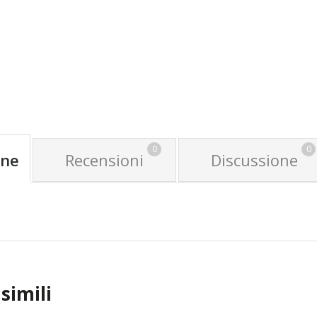
GGIUNGI AL CARRELLO
0
0
one
Recensioni
Discussione
simili