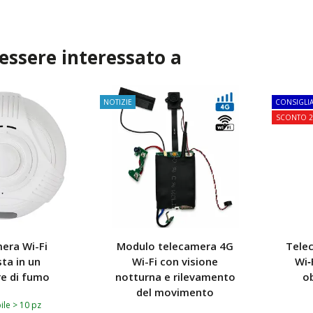
I AL CARRELLO
AGGIUNGI AL CARRELLO
AG
 essere interessato a
NOTIZIE
CONSIGLI
SCONTO 
era Wi-Fi
Modulo telecamera 4G
Telec
ta in un
Wi-Fi con visione
Wi‑
re di fumo
notturna e rilevamento
ob
del movimento
ile > 10 pz