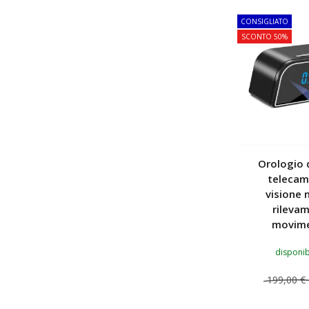
CONSIGLIATO
SCONTO 50%
Orologio 
telecam
visione 
rileva
movime
disponib
199,00 €