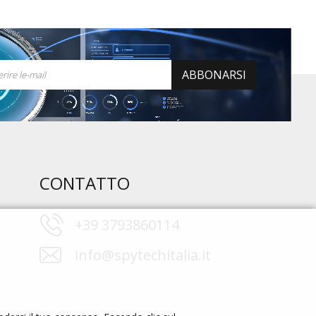
ABBONARSI
CONTATTO
+39 3793860114
info@spytechitalia.it