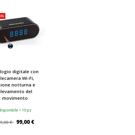
4%
logio digitale con
elecamera Wi-Fi,
sione notturna e
ilevamento del
movimento
disponibile > 10 pz
99,00 €
9,00 €