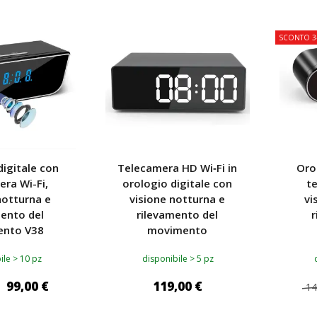
TOP
TOP
SCONTO 3
digitale con
Telecamera HD Wi‑Fi in
Oro
era Wi-Fi,
orologio digitale con
t
notturna e
visione notturna e
vi
mento del
rilevamento del
r
nto V38
movimento
ile > 10 pz
disponibile > 5 pz
99,00 €
119,00 €
14