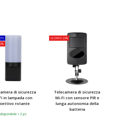
GIUNGI AL CARRELLO
ATO
SCONTO 23%
T
23%
amera di sicurezza
Telecamera di sicurezza
Fi in lampada con
Wi-Fi con sensore PIR e
iettivo rotante
lunga autonomia della
batteria
disponibile > 2 pz