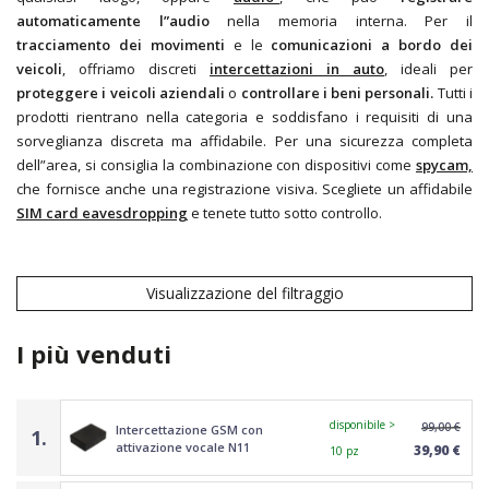
automaticamente l”audio
nella memoria interna. Per il
tracciamento dei movimenti
e le
comunicazioni a bordo dei
veicoli
, offriamo discreti
intercettazioni in auto
,
ideali per
proteggere i veicoli aziendali
o
controllare i beni personali.
Tutti i
prodotti rientrano nella categoria
e soddisfano i requisiti di una
sorveglianza discreta ma affidabile. Per una sicurezza completa
dell”area, si consiglia la combinazione con dispositivi come
spycam,
che fornisce anche una registrazione visiva. Scegliete un affidabile
SIM card eavesdropping
e tenete tutto sotto controllo.
Visualizzazione del filtraggio
I più venduti
disponibile >
99,00 €
Intercettazione GSM con
1.
attivazione vocale N11
39,90 €
10 pz