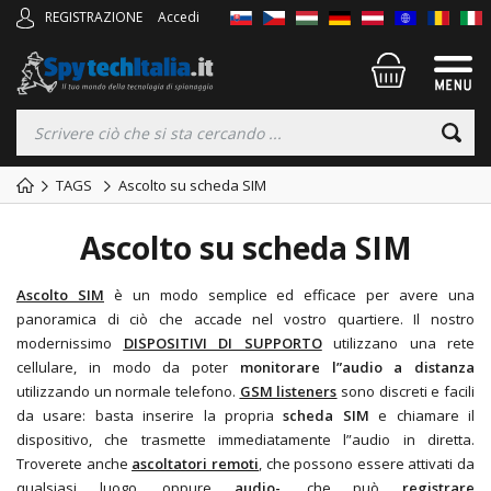
REGISTRAZIONE
Accedi
TAGS
Ascolto su scheda SIM
Ascolto su scheda SIM
Ascolto SIM
è un modo semplice ed efficace per avere una
panoramica di ciò che accade nel vostro quartiere. Il nostro
modernissimo
DISPOSITIVI DI SUPPORTO
utilizzano una rete
cellulare, in modo da poter
monitorare l”audio a distanza
utilizzando un normale telefono.
GSM listeners
sono discreti e facili
da usare: basta inserire la propria
scheda SIM
e chiamare il
dispositivo, che trasmette immediatamente l”audio in diretta.
Troverete anche
ascoltatori remoti
,
che possono essere attivati da
qualsiasi luogo, oppure
audio-
,
che può
registrare