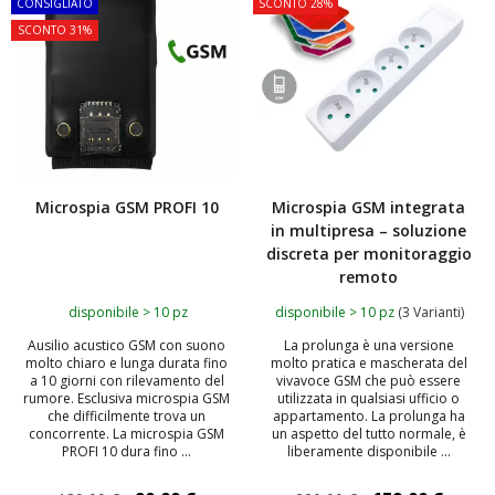
CONSIGLIATO
SCONTO 28%
SCONTO 31%
Microspia GSM PROFI 10
Microspia GSM integrata
in multipresa – soluzione
discreta per monitoraggio
remoto
disponibile > 10 pz
disponibile > 10 pz
(3 Varianti)
Ausilio acustico GSM con suono
La prolunga è una versione
molto chiaro e lunga durata fino
molto pratica e mascherata del
a 10 giorni con rilevamento del
vivavoce GSM che può essere
rumore. Esclusiva microspia GSM
utilizzata in qualsiasi ufficio o
che difficilmente trova un
appartamento. La prolunga ha
concorrente. La microspia GSM
un aspetto del tutto normale, è
PROFI 10 dura fino ...
liberamente disponibile ...