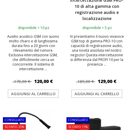
intercettazione GSM PRO-
10 di alta gamma con
registrazione audio e
localizzazione
disponibile > 10 pz
disponibile > 5 pz
Ausilio acustico GSM con suono
Vi presentiamo il nuovo vivavoce
molto chiaro e di lunghissima
GSM top di gamma PRO-10 con
durata fino a 20 giorni con
capacità di registrazione audio,
rilevamento del rumore.
una novità assoluta nel nostro
Esclusiva intercettazione GSM,
negozio! Questa intercettazione
che difficilmente cerca un
si differenzia dal PROFI 10 per la
concorrente. Il sistema di
presenza ...
intercettazione ...
120,00 €
129,00 €
170,00 €
189,00 €
AGGIUNGI AL CARRELLO
AGGIUNGI AL CARRELLO
TOP
TOP
CONSIGLIATO
CONSIGLIATO
SCONTO 25%
SCONTO 11%