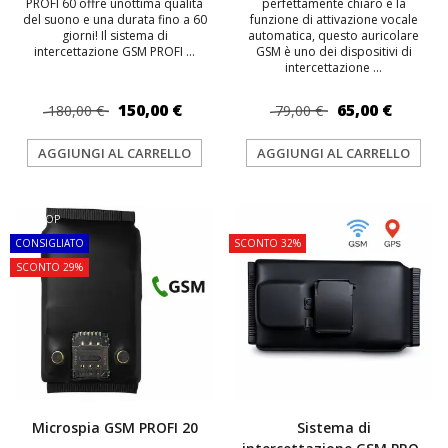
PROFI 60 offre unottima qualità
perfettamente chiaro e la
del suono e una durata fino a 60
funzione di attivazione vocale
giorni! Il sistema di
automatica, questo auricolare
intercettazione GSM PROFI ...
GSM è uno dei dispositivi di
intercettazione ...
150,00 €
65,00 €
180,00 €
79,00 €
AGGIUNGI AL CARRELLO
AGGIUNGI AL CARRELLO
TOP
TOP
CONSIGLIATO
SCONTO 32%
SCONTO 29%
Microspia GSM PROFI 20
Sistema di