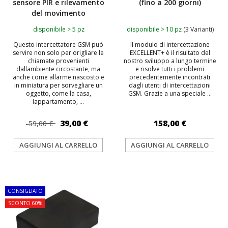
sensore PIR e rilevamento
(fino a 200 giorni)
del movimento
disponibile > 5 pz
disponibile > 10 pz
(3 Varianti)
Questo intercettatore GSM può
Il modulo di intercettazione
servire non solo per origliare le
EXCELLENT+ è il risultato del
chiamate provenienti
nostro sviluppo a lungo termine
dallambiente circostante, ma
e risolve tutti i problemi
anche come allarme nascosto e
precedentemente incontrati
in miniatura per sorvegliare un
dagli utenti di intercettazioni
oggetto, come la casa,
GSM. Grazie a una speciale ...
lappartamento, ...
39,00 €
158,00 €
59,00 €
AGGIUNGI AL CARRELLO
AGGIUNGI AL CARRELLO
TOP
CONSIGLIATO
SCONTO 60%