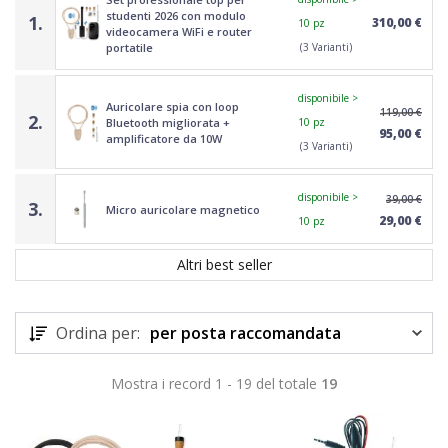
studenti 2026 con modulo
1.
310,00 €
10 pz
videocamera WiFi e router
portatile
(3 Varianti)
disponibile >
Auricolare spia con loop
119,00 €
2.
Bluetooth migliorata +
10 pz
95,00 €
amplificatore da 10W
(3 Varianti)
disponibile >
39,00 €
3.
Micro auricolare magnetico
29,00 €
10 pz
Altri best seller
Ordina per:
per posta raccomandata
Mostra i record 1 - 19 del totale
19