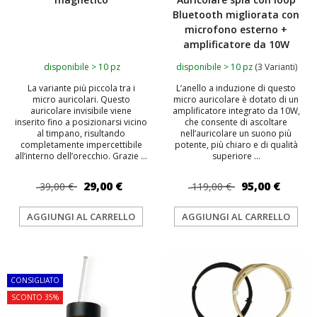
Bluetooth migliorata con
microfono esterno +
amplificatore da 10W
disponibile > 10 pz
disponibile > 10 pz
(3 Varianti)
La variante più piccola tra i
L’anello a induzione di questo
micro auricolari. Questo
micro auricolare è dotato di un
auricolare invisibile viene
amplificatore integrato da 10W,
inserito fino a posizionarsi vicino
che consente di ascoltare
al timpano, risultando
nell’auricolare un suono più
completamente impercettibile
potente, più chiaro e di qualità
all’interno dell’orecchio. Grazie ...
superiore ...
29,00 €
95,00 €
39,00 €
119,00 €
AGGIUNGI AL CARRELLO
AGGIUNGI AL CARRELLO
TOP
CONSIGLIATO
SCONTO 35%