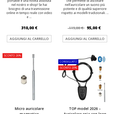
portatile è una novità assoluta
che permette di ascoltare
nel nostro e-shop! Se hai
nell’auricolare un suono più
bisogno di una trasmissione
potente e di qualità superiore
online in tempo reale con video
rispetto ai modelli tradizionali. ...
e ...
310,00 €
95,00 €
119,00 €
AGGIUNGI AL CARRELLO
AGGIUNGI AL CARRELLO
SCONTO 26%
TOP
CONSIGLIATO
SCONTO 20%
Micro auricolare
TOP model 2026 –
magnetico
Auricolare spia con loop