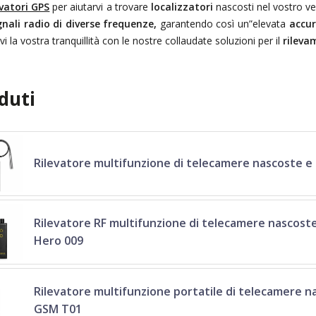
evatori GPS
per aiutarvi a trovare
localizzatori
nascosti nel vostro vei
nali radio di diverse frequenze,
garantendo così un”elevata
accur
evi la vostra tranquillità con le nostre collaudate soluzioni per il
rileva
duti
Rilevatore multifunzione di telecamere nascoste e
Rilevatore RF multifunzione di telecamere nascost
Hero 009
Rilevatore multifunzione portatile di telecamere n
GSM T01