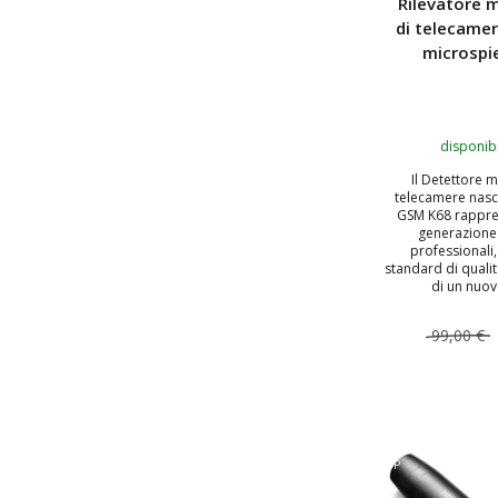
Rilevatore 
di telecame
microspi
disponibi
Il Detettore m
telecamere nasc
GSM K68 rappre
generazione 
professionali,
standard di qualit
di un nuovo
99,00 €
AGGIUNGI
TOP