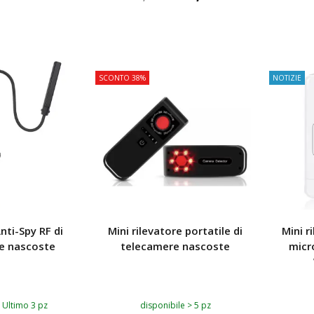
 AL CARRELLO
AGGIUNGI AL CARRELLO
AGG
SCONTO 38%
NOTIZIE
nti-Spy RF di
Mini rilevatore portatile di
Mini r
e nascoste
telecamere nascoste
micr
 Ultimo 3 pz
disponibile > 5 pz