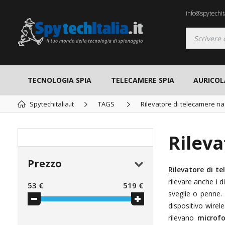
info@spytechita
TECNOLOGIA SPIA
TELECAMERE SPIA
AURICOL
Spytechitalia.it
TAGS
Rilevatore di telecamere n
Rileva
Prezzo
Rilevatore di t
rilevare anche i d
53
€
519
€
sveglie o penne. 
dispositivo wirel
rilevano
microfo