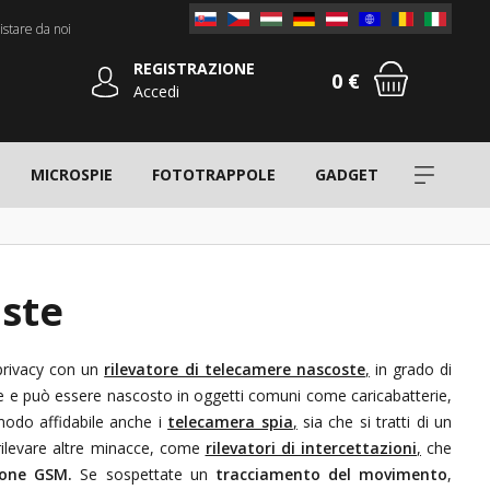
stare da noi
REGISTRAZIONE
0 €
Accedi
MICROSPIE
FOTOTRAPPOLE
GADGET
oste
privacy con un
rilevatore di telecamere nascoste
,
in grado di
le e può essere nascosto in oggetti comuni come caricabatterie,
modo affidabile anche i
telecamera spia
,
sia che si tratti di un
 rilevare altre minacce, come
rilevatori di intercettazioni
,
che
zione GSM.
Se sospettate un
tracciamento del movimento
,