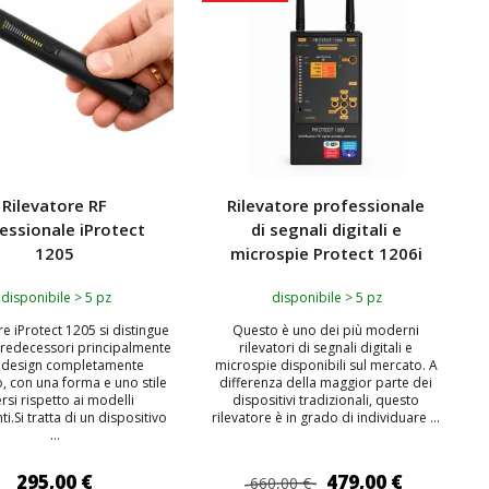
Rilevatore RF
Rilevatore professionale
essionale iProtect
di segnali digitali e
1205
microspie Protect 1206i
disponibile > 5 pz
disponibile > 5 pz
ore iProtect 1205 si distingue
Questo è uno dei più moderni
predecessori principalmente
rilevatori di segnali digitali e
l design completamente
microspie disponibili sul mercato. A
, con una forma e uno stile
differenza della maggior parte dei
rsi rispetto ai modelli
dispositivi tradizionali, questo
i.Si tratta di un dispositivo
rilevatore è in grado di individuare ...
...
295,00 €
479,00 €
660,00 €