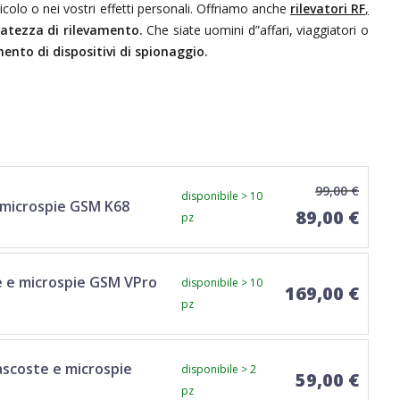
colo o nei vostri effetti personali. Offriamo anche
rilevatori RF
,
atezza di rilevamento.
Che siate uomini d”affari, viaggiatori o
mento di dispositivi di spionaggio.
99,00 €
disponibile > 10
 microspie GSM K68
89,00 €
pz
e e microspie GSM VPro
disponibile > 10
169,00 €
pz
ascoste e microspie
disponibile > 2
59,00 €
pz