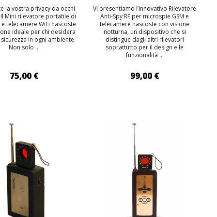
e la vostra privacy da occhi
Vi presentiamo l’innovativo Rilevatore
 Il Mini rilevatore portatile di
Anti-Spy RF per microspie GSM e
 e telecamere WiFi nascoste
telecamere nascoste con visione
zione ideale per chi desidera
notturna, un dispositivo che si
sicurezza in ogni ambiente.
distingue dagli altri rilevatori
Non solo ...
soprattutto per il design e le
funzionalità ...
75,00 €
99,00 €
IUNGI AL CARRELLO
AGGIUNGI AL CARRELLO