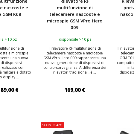
multifunzione
Rilevatore RF
Rilev
re nascoste e
multifunzione di
port
e GSM K68
telecamere nascoste e
nasco
microspie GSM VPro Hero
009
le > 10 pz
disponibile > 10 pz
ultifunzione di
Il rilevatore RF multifunzione di
Il rilevat
oste e microspie
telecamere nascoste e microspie
telecam
senta una nuova
GSM VPro Hero 009 rappresenta una
GSM T01 
di dispositivi
nuova generazione di dispositivi di
compatto 
 realizzato con
contro-sorveglianza. A differenza dei
in 
à militare e dotato
rilevatori tradizionali, è ...
disposiz
 display ...
89,00 €
169,00 €
 AL CARRELLO
AGGIUNGI AL CARRELLO
AGG
SCONTO 42%
TOP