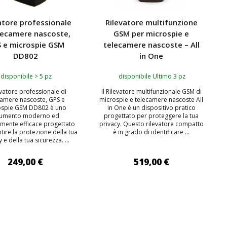
atore professionale
Rilevatore multifunzione
elecamere nascoste,
GSM per microspie e
 e microspie GSM
telecamere nascoste – All
DD802
in One
disponibile > 5 pz
disponibile Ultimo 3 pz
levatore professionale di
Il Rilevatore multifunzionale GSM di
camere nascoste, GPS e
microspie e telecamere nascoste All
ospie GSM DD802 è uno
in One è un dispositivo pratico
rumento moderno ed
progettato per proteggere la tua
mente efficace progettato
privacy. Questo rilevatore compatto
tire la protezione della tua
è in grado di identificare ...
 e della tua sicurezza. ...
249,00 €
519,00 €
IUNGI AL CARRELLO
AGGIUNGI AL CARRELLO