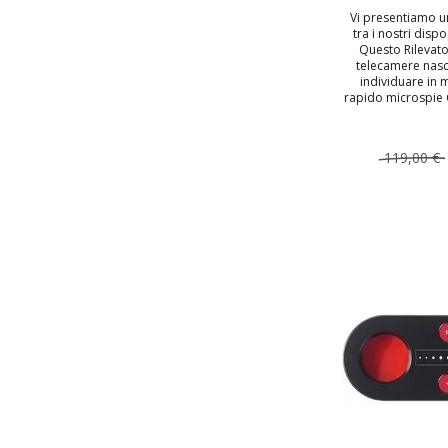
Vi presentiamo u
tra i nostri dispo
Questo Rilevato
telecamere nasc
individuare in
rapido microspie G
119,00 €
AGGIUNGI
TOP