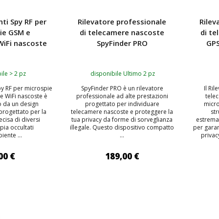
nti Spy RF per
Rilevatore professionale
Rilev
ie GSM e
di telecamere nascoste
di t
WiFi nascoste
SpyFinder PRO
GPS
ile > 2 pz
disponibile Ultimo 2 pz
Spy RF per microspie
SpyFinder PRO è un rilevatore
Il Ri
e WiFi nascoste è
professionale ad alte prestazioni
tele
o da un design
progettato per individuare
micr
progettato per la
telecamere nascoste e proteggere la
st
ecisa di diversi
tua privacy da forme di sorveglianza
estrema
spia occultati
illegale. Questo dispositivo compatto
per garan
iente ...
...
privacy
00 €
189,00 €
 AL CARRELLO
AGGIUNGI AL CARRELLO
AGG