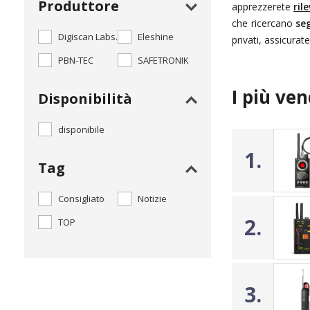
Produttore
apprezzerete
ril
che ricercano
seg
Digiscan Labs.
Eleshine
privati, assicurat
PBN-TEC
SAFETRONIK
I più ven
Disponibilità
disponibile
1.
Tag
Consigliato
Notizie
2.
TOP
3.