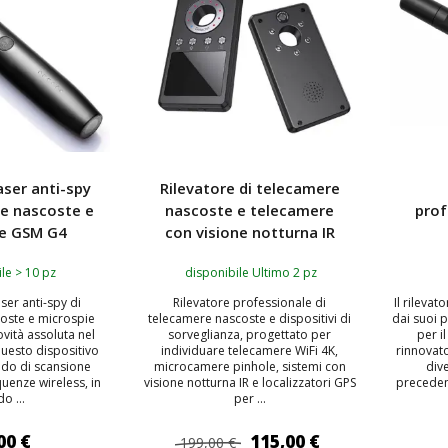
aser anti-spy
Rilevatore di telecamere
re nascoste e
nascoste e telecamere
prof
ie GSM G4
con visione notturna IR
le > 10 pz
disponibile Ultimo 2 pz
aser anti-spy di
Rilevatore professionale di
Il rilevat
oste e microspie
telecamere nascoste e dispositivi di
dai suoi 
vità assoluta nel
sorveglianza, progettato per
per i
uesto dispositivo
individuare telecamere WiFi 4K,
rinnovato
odo di scansione
microcamere pinhole, sistemi con
dive
quenze wireless, in
visione notturna IR e localizzatori GPS
precedent
o ...
per ...
00 €
115,00 €
199,00 €