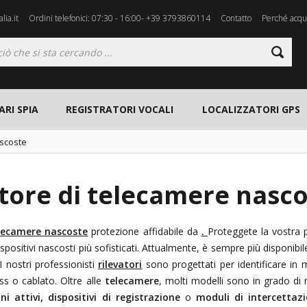
lia.it
Ordini telefonici: 07:30 - 16:00- +39 3793860114
Contatto
Perché acqui
ARI SPIA
REGISTRATORI VOCALI
LOCALIZZATORI GPS
ascoste
tore di telecamere nasc
elecamere nascoste
protezione affidabile da
.
Proteggete la vostra 
ispositivi nascosti più sofisticati. Attualmente,
è sempre più disponibi
I nostri professionisti
rilevatori
sono progettati per identificare in 
ess o cablato. Oltre alle
telecamere
, molti modelli sono in grado di
ni attivi, dispositivi di registrazione
o
moduli di intercetta