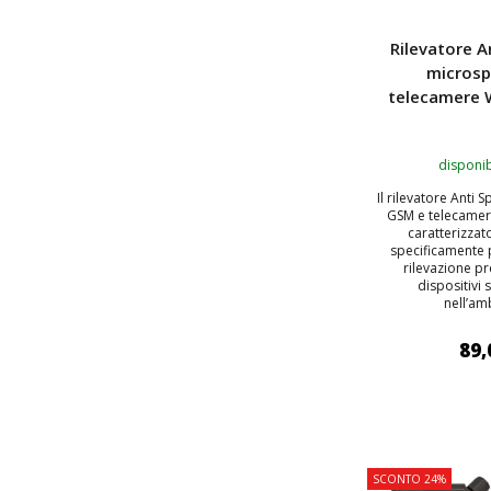
Rilevatore A
microsp
telecamere 
disponib
Il rilevatore Anti 
GSM e telecamer
caratterizzat
specificamente 
rilevazione pr
dispositivi 
nell’amb
89,
AGGIUNGI
SCONTO 24%