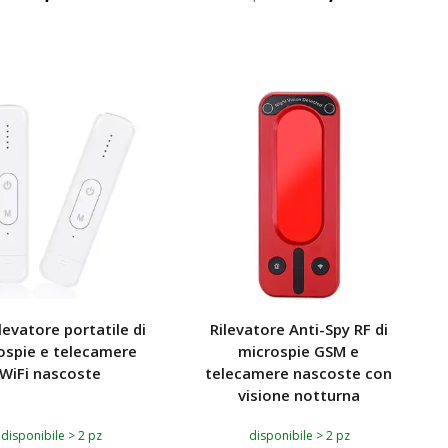
IUNGI AL CARRELLO
AGGIUNGI AL CARRELLO
TOP
ilevatore portatile di
Rilevatore Anti-Spy RF di
ospie e telecamere
microspie GSM e
WiFi nascoste
telecamere nascoste con
visione notturna
disponibile > 2 pz
disponibile > 2 pz