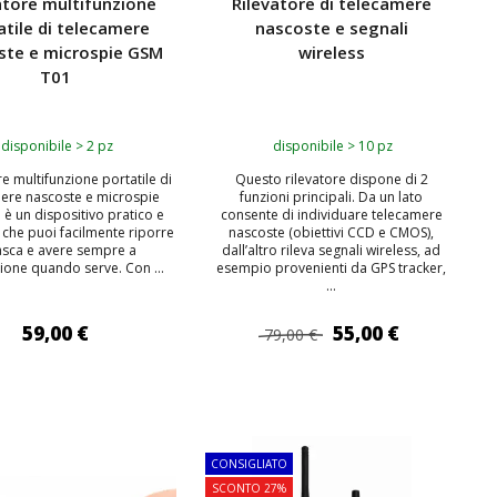
atore multifunzione
Rilevatore di telecamere
atile di telecamere
nascoste e segnali
ste e microspie GSM
wireless
T01
disponibile > 2 pz
disponibile > 10 pz
ore multifunzione portatile di
Questo rilevatore dispone di 2
ere nascoste e microspie
funzioni principali. Da un lato
è un dispositivo pratico e
consente di individuare telecamere
che puoi facilmente riporre
nascoste (obiettivi CCD e CMOS),
tasca e avere sempre a
dall’altro rileva segnali wireless, ad
ione quando serve. Con ...
esempio provenienti da GPS tracker,
...
59,00 €
55,00 €
79,00 €
IUNGI AL CARRELLO
AGGIUNGI AL CARRELLO
CONSIGLIATO
SCONTO 27%