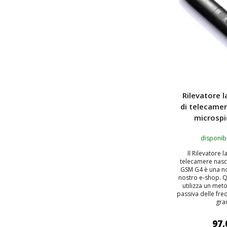
Rilevatore l
di telecame
microsp
disponibi
Il Rilevatore l
telecamere nasc
GSM G4 è una no
nostro e-shop. Q
utilizza un met
passiva delle fre
grad
97,