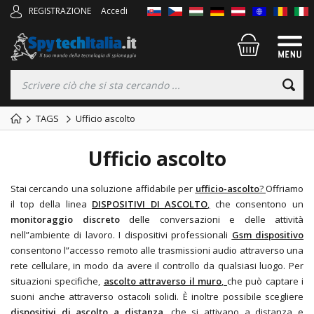
REGISTRAZIONE
Accedi
TAGS
Ufficio ascolto
Ufficio ascolto
Stai cercando una soluzione affidabile per
ufficio-ascolto
?
Offriamo
il top della linea
DISPOSITIVI DI ASCOLTO
,
che consentono un
monitoraggio discreto
delle conversazioni e delle attività
nell”ambiente di lavoro. I dispositivi professionali
Gsm dispositivo
consentono l”accesso remoto alle trasmissioni audio attraverso una
rete cellulare, in modo da avere il controllo da qualsiasi luogo. Per
situazioni specifiche,
ascolto attraverso il muro
,
che può captare i
suoni anche attraverso ostacoli solidi. È inoltre possibile scegliere
dispositivi di ascolto a distanza
,
che si attivano a distanza e