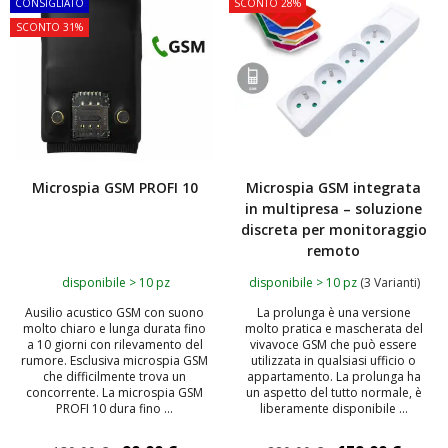
CONSIGLIATO
SCONTO 28%
SCONTO 31%
Microspia GSM PROFI 10
Microspia GSM integrata
in multipresa – soluzione
discreta per monitoraggio
remoto
disponibile > 10 pz
disponibile > 10 pz
(3 Varianti)
Ausilio acustico GSM con suono
La prolunga è una versione
molto chiaro e lunga durata fino
molto pratica e mascherata del
a 10 giorni con rilevamento del
vivavoce GSM che può essere
rumore. Esclusiva microspia GSM
utilizzata in qualsiasi ufficio o
che difficilmente trova un
appartamento. La prolunga ha
concorrente. La microspia GSM
un aspetto del tutto normale, è
PROFI 10 dura fino ...
liberamente disponibile ...