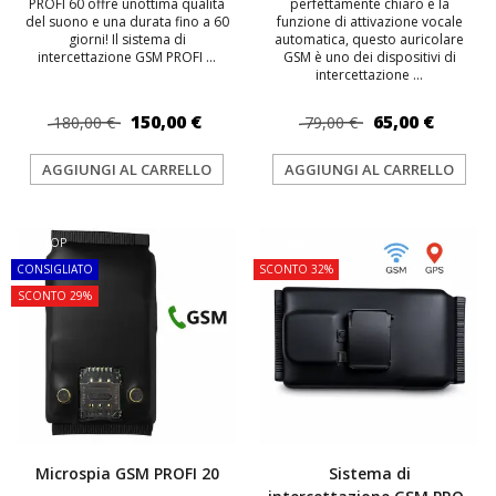
PROFI 60 offre unottima qualità
perfettamente chiaro e la
del suono e una durata fino a 60
funzione di attivazione vocale
giorni! Il sistema di
automatica, questo auricolare
intercettazione GSM PROFI ...
GSM è uno dei dispositivi di
intercettazione ...
150,00 €
65,00 €
180,00 €
79,00 €
AGGIUNGI AL CARRELLO
AGGIUNGI AL CARRELLO
TOP
TOP
CONSIGLIATO
SCONTO 32%
SCONTO 29%
Microspia GSM PROFI 20
Sistema di