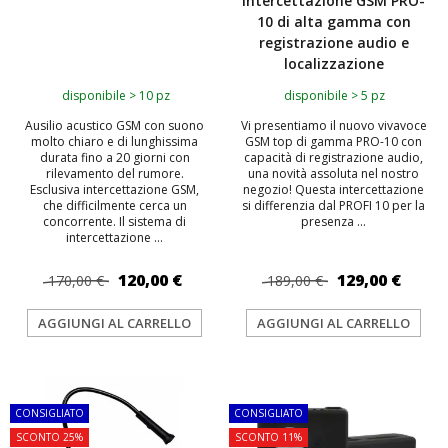
intercettazione GSM PRO-
10 di alta gamma con
registrazione audio e
localizzazione
disponibile > 10 pz
disponibile > 5 pz
Ausilio acustico GSM con suono
Vi presentiamo il nuovo vivavoce
molto chiaro e di lunghissima
GSM top di gamma PRO-10 con
durata fino a 20 giorni con
capacità di registrazione audio,
rilevamento del rumore.
una novità assoluta nel nostro
Esclusiva intercettazione GSM,
negozio! Questa intercettazione
che difficilmente cerca un
si differenzia dal PROFI 10 per la
concorrente. Il sistema di
presenza ...
intercettazione ...
120,00 €
129,00 €
170,00 €
189,00 €
AGGIUNGI AL CARRELLO
AGGIUNGI AL CARRELLO
TOP
TOP
CONSIGLIATO
CONSIGLIATO
SCONTO 25%
SCONTO 11%