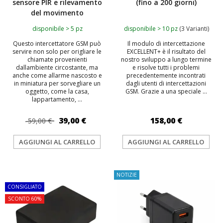
sensore PIR e rilevamento
(fino a 200 giorni)
del movimento
disponibile > 5 pz
disponibile > 10 pz
(3 Varianti)
Questo intercettatore GSM può
Il modulo di intercettazione
servire non solo per origliare le
EXCELLENT+ è il risultato del
chiamate provenienti
nostro sviluppo a lungo termine
dallambiente circostante, ma
e risolve tutti i problemi
anche come allarme nascosto e
precedentemente incontrati
in miniatura per sorvegliare un
dagli utenti di intercettazioni
oggetto, come la casa,
GSM. Grazie a una speciale ...
lappartamento, ...
39,00 €
158,00 €
59,00 €
AGGIUNGI AL CARRELLO
AGGIUNGI AL CARRELLO
TOP
NOTIZIE
CONSIGLIATO
SCONTO 60%