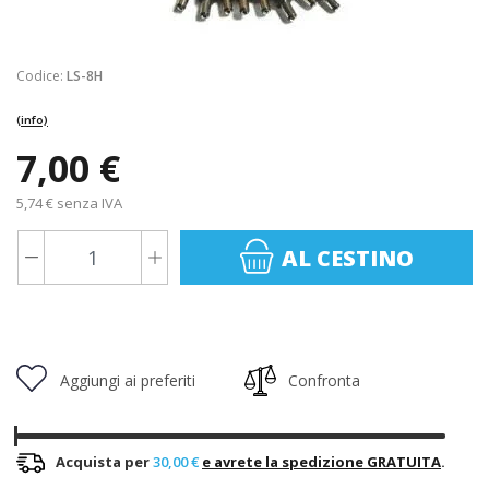
Codice:
LS-8H
(info)
7,00 €
5,74 € senza IVA
AL CESTINO
Aggiungi ai preferiti
Confronta
Acquista per
30,00 €
e avrete la spedizione GRATUITA
.