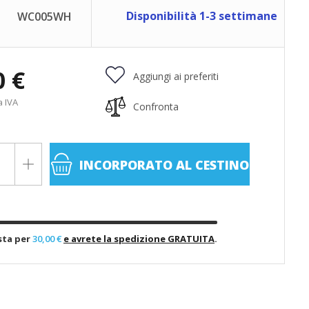
Disponibilità 1-3 settimane
WC005WH
0 €
Aggiungi ai preferiti
a IVA
Confronta
INCORPORATO
AL CESTINO
sta per
30,00 €
e avrete la spedizione GRATUITA
.