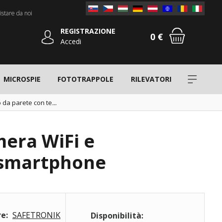
stare da noi
REGISTRAZIONE
0 €
Accedi
MICROSPIE
FOTOTRAPPOLE
RILEVATORI
 da parete con te
...
mera WiFi e
 smartphone
e:
SAFETRONIK
Disponibilità: