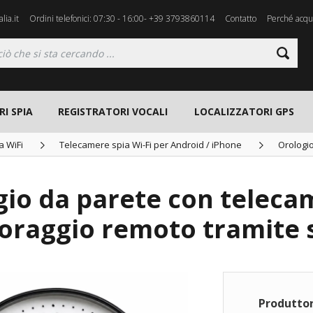
lia.it
Ordini telefonici: 07:30 - 16:00- +39 3793860114
Contatto
Perché acqui
I SPIA
REGISTRATORI VOCALI
LOCALIZZATORI GPS
a WiFi
Telecamere spia Wi-Fi per Android / iPhone
Orologio
io da parete con teleca
oraggio remoto tramite
Produttor