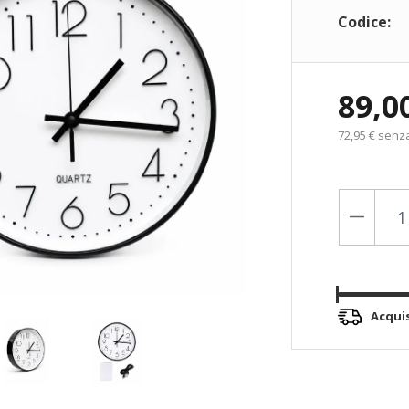
Codice:
89,0
72,95 € senz
Acqui