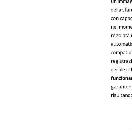
un’immagi
della sta
con capac
nel momen
regolata 
automati
compatibi
registraz
dei file ri
funzion
garanten
risultand