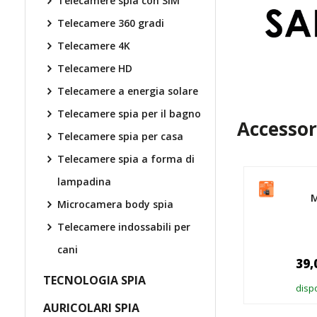
Telecamere spia con SIM
Telecamere 360 gradi
Telecamere 4K
Telecamere HD
Telecamere a energia solare
Telecamere spia per il bagno
Accessor
Telecamere spia per casa
Telecamere spia a forma di
lampadina
Scheda Micro SD
ADATA 64 GB +
M
Microcamera body spia
Adattatore SD, CLASS
Telecamere indossabili per
10
cani
28,90 €
39,
TECNOLOGIA SPIA
disponibile > 10 pz
dispo
AURICOLARI SPIA