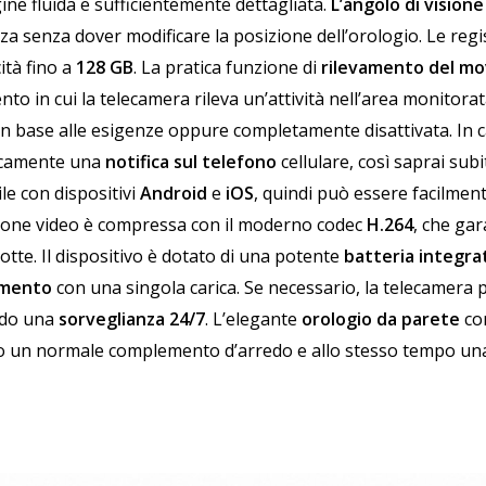
ne fluida e sufficientemente dettagliata.
L’angolo di visione
nza senza dover modificare la posizione dell’orologio.
Le regi
ità fino a
128 GB
. La pratica funzione di
rilevamento del m
to in cui la telecamera rileva un’attività nell’area monitorat
in base alle esigenze oppure completamente disattivata.
In 
camente una
notifica sul telefono
cellulare, così saprai sub
le con dispositivi
Android
e
iOS
, quindi può essere facilmen
ione video è compressa con il moderno codec
H.264
, che gar
dotte.
Il dispositivo è dotato di una potente
batteria integr
amento
con una singola carica. Se necessario, la telecamera
do una
sorveglianza 24/7
.
L’elegante
orologio da parete
con
o un normale complemento d’arredo e allo stesso tempo una