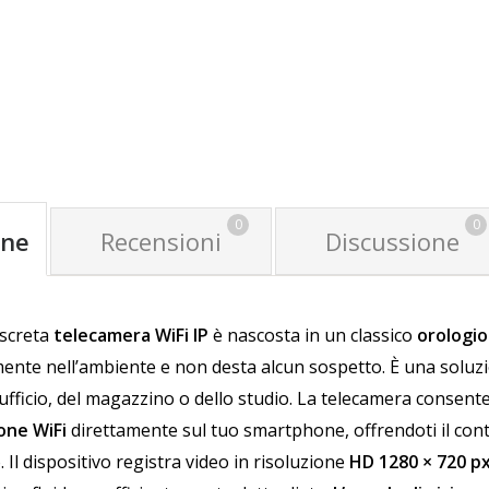
GGIUNGI AL CARRELLO
AGGIUNGI AL CA
0
0
one
Recensioni
Discussione
screta
telecamera WiFi IP
è nascosta in un classico
orologio
ente nell’ambiente e non desta alcun sospetto. È una soluzi
’ufficio, del magazzino o dello studio.
La telecamera consente 
one WiFi
direttamente sul tuo smartphone, offrendoti il contr
.
Il dispositivo registra video in risoluzione
HD 1280 ×
720 p